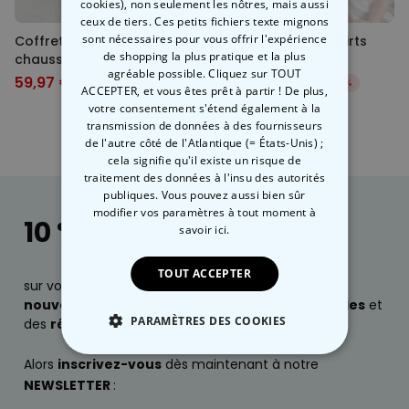
cookies), non seulement les nôtres, mais aussi
ceux de tiers. Ces petits fichiers texte mignons
sont nécessaires pour vous offrir l'expérience
Coffret cadeau
Coffret cadeau t-shirts
de shopping la plus pratique et la plus
chaussettes lot de 4 avec
avec dessin d’enfant
agréable possible. Cliquez sur TOUT
visage
59,97 €
38,23 €
79,96 €
44,98 €
-25%
-15%
ACCEPTER, et vous êtes prêt à partir ! De plus,
votre consentement s'étend également à la
transmission de données à des fournisseurs
de l'autre côté de l'Atlantique (= États-Unis) ;
cela signifie qu'il existe un risque de
traitement des données à l'insu des autorités
publiques. Vous pouvez aussi bien sûr
modifier vos paramètres à tout moment
à
10 % de réduction
savoir ici.
TOUT ACCEPTER
sur votre prochaine commande, des infos sur nos
nouveautés
, ainsi que des
idées cadeaux géniales
et
PARAMÈTRES DES COOKIES
des
réductions exclusives
?
STRICTEMENT NÉCESSAIRE
Alors
inscrivez-vous
dès maintenant à notre
NEWSLETTER
:
PERFORMANCE