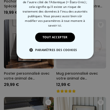
Pochon personnalisé
Verre à whisky
de l'autre côté de l'Atlantique (= États-Unis) ;
Spécial Noël avec
personnalisé avec votre
cela signifie qu'il existe un risque de
illustration
écriture
traitement des données à l'insu des autorités
19,99 €
18,99 €
publiques. Vous pouvez aussi bien sûr
modifier vos paramètres à tout moment
à
savoir ici.
TOUT ACCEPTER
PARAMÈTRES DES COOKIES
STRICTEMENT NÉCESSAIRE
PERFORMANCE
Poster personnalisé avec
Mug personnalisé avec
votre animal de
votre animal de
compagnie
compagnie
29,99 €
12,99 €
COMMERCIALISATION
NON CLASSÉ