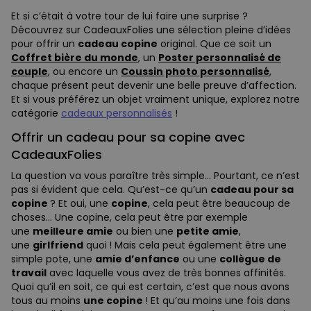
Et si c’était à votre tour de lui faire une surprise ?
Découvrez sur CadeauxFolies une sélection pleine d’idées
pour offrir un
cadeau copine
original. Que ce soit un
Coffret bière du monde
, un
Poster personnalisé de
couple
, ou encore un
Coussin photo personnalisé
,
chaque présent peut devenir une belle preuve d’affection.
Et si vous préférez un objet vraiment unique, explorez notre
catégorie
cadeaux personnalisés
!
Offrir un cadeau pour sa copine avec
CadeauxFolies
La question va vous paraître très simple… Pourtant, ce n’est
pas si évident que cela. Qu’est-ce qu’un
cadeau pour sa
copine
? Et oui, une
copine
, cela peut être beaucoup de
choses… Une copine, cela peut être par exemple
une
meilleure amie
ou bien une
petite amie
,
une
girlfriend
quoi ! Mais cela peut également être une
simple pote, une
amie d’enfance
ou une
collègue de
travail
avec laquelle vous avez de très bonnes affinités.
Quoi qu’il en soit, ce qui est certain, c’est que nous avons
tous au moins
une copine
! Et qu’au moins une fois dans