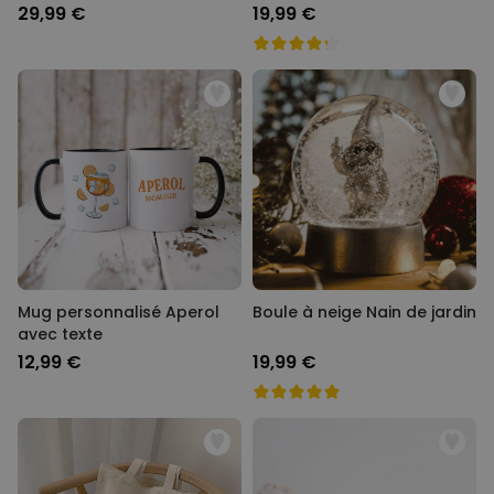
nom
visage style cartoon
29,99 €
19,99 €
Mug personnalisé Aperol
Boule à neige Nain de jardin
avec texte
12,99 €
19,99 €