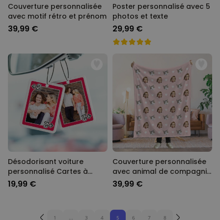
Couverture personnalisée
Poster personnalisé avec 5
avec motif rétro et prénom
photos et texte
39,99 €
29,99 €
Désodorisant voiture
Couverture personnalisée
personnalisé Cartes à
avec animal de compagnie
jouer avec photo - Lot de 2
et visage
19,99 €
39,99 €
1
...
3
4
5
6
7
8