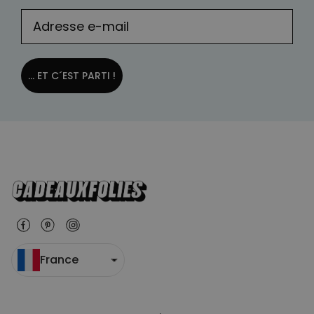
... ET C´EST PARTI !
France