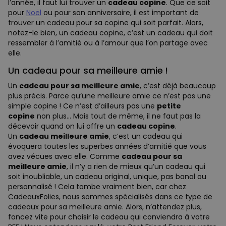
l’année, il faut lui trouver un
cadeau copine
. Que ce soit
pour
Noël
ou pour son anniversaire, il est important de
trouver un cadeau pour sa copine qui soit parfait. Alors,
notez-le bien, un cadeau copine, c’est un cadeau qui doit
ressembler à l’amitié ou à l’amour que l’on partage avec
elle.
Un cadeau pour sa meilleure amie !
Un
cadeau pour sa meilleure amie
, c’est déjà beaucoup
plus précis. Parce qu’une meilleure amie ce n’est pas une
simple copine ! Ce n’est d’ailleurs pas une
petite
copine
non plus… Mais tout de même, il ne faut pas la
décevoir quand on lui offre un
cadeau copine
.
Un
cadeau meilleure amie
, c’est un cadeau qui
évoquera toutes les superbes années d’amitié que vous
avez vécues avec elle. Comme
cadeau pour sa
meilleure amie
, il n’y a rien de mieux qu’un cadeau qui
soit inoubliable, un cadeau original, unique, pas banal ou
personnalisé ! Cela tombe vraiment bien, car chez
CadeauxFolies, nous sommes spécialisés dans ce type de
cadeaux pour sa meilleure amie. Alors, n’attendez plus,
foncez vite pour choisir le cadeau qui conviendra à votre