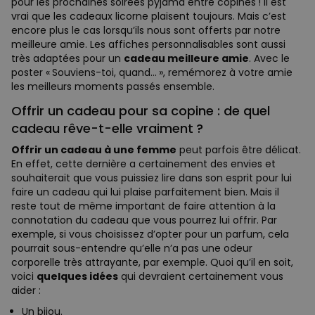
pour les prochaines soirées pyjama entre copines ! Il est
vrai que les cadeaux licorne plaisent toujours. Mais c’est
encore plus le cas lorsqu’ils nous sont offerts par notre
meilleure amie. Les affiches personnalisables sont aussi
très adaptées pour un
cadeau meilleure amie
. Avec le
poster « Souviens-toi, quand… », remémorez à votre amie
les meilleurs moments passés ensemble.
Offrir un cadeau pour sa copine : de quel
cadeau rêve-t-elle vraiment ?
Offrir un cadeau à une femme
peut parfois être délicat.
En effet, cette dernière a certainement des envies et
souhaiterait que vous puissiez lire dans son esprit pour lui
faire un cadeau qui lui plaise parfaitement bien. Mais il
reste tout de même important de faire attention à la
connotation du cadeau que vous pourrez lui offrir. Par
exemple, si vous choisissez d’opter pour un parfum, cela
pourrait sous-entendre qu’elle n’a pas une odeur
corporelle très attrayante, par exemple. Quoi qu’il en soit,
voici
quelques idées
qui devraient certainement vous
aider :
Un bijou.