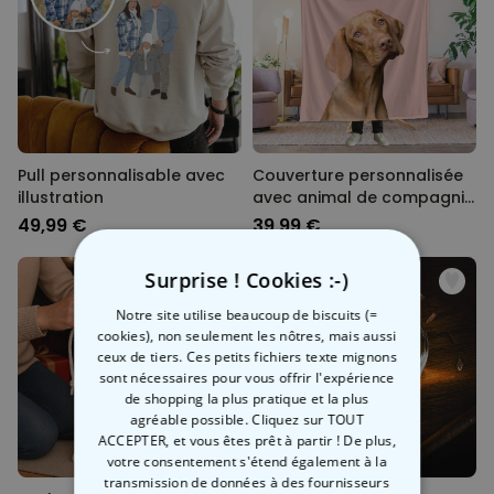
Pull personnalisable avec
Couverture personnalisée
illustration
avec animal de compagnie
et fond couleur
49,99 €
39,99 €
Surprise ! Cookies :-)
Notre site utilise beaucoup de biscuits (=
cookies), non seulement les nôtres, mais aussi
ceux de tiers. Ces petits fichiers texte mignons
sont nécessaires pour vous offrir l'expérience
de shopping la plus pratique et la plus
agréable possible. Cliquez sur TOUT
ACCEPTER, et vous êtes prêt à partir ! De plus,
votre consentement s'étend également à la
transmission de données à des fournisseurs