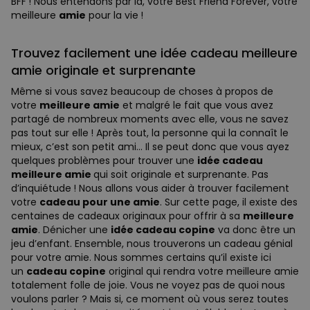
BFF ! Nous entendons par là, votre Best Friend Forever, votre
meilleure
amie
pour la vie !
Trouvez facilement une idée cadeau meilleure
amie originale et surprenante
Même si vous savez beaucoup de choses à propos de
votre
meilleure amie
et malgré le fait que vous avez
partagé de nombreux moments avec elle, vous ne savez
pas tout sur elle ! Après tout, la personne qui la connaît le
mieux, c’est son petit ami… Il se peut donc que vous ayez
quelques problèmes pour trouver une
idée cadeau
meilleure amie
qui soit originale et surprenante. Pas
d’inquiétude ! Nous allons vous aider à trouver facilement
votre
cadeau pour une amie
. Sur cette page, il existe des
centaines de cadeaux originaux pour offrir à sa
meilleure
amie
. Dénicher une
idée cadeau copine
va donc être un
jeu d’enfant. Ensemble, nous trouverons un cadeau génial
pour votre amie. Nous sommes certains qu’il existe ici
un
cadeau copine
original qui rendra votre meilleure amie
totalement folle de joie. Vous ne voyez pas de quoi nous
voulons parler ? Mais si, ce moment où vous serez toutes