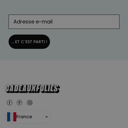
... ET C´EST PARTI !
France