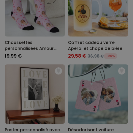
Chaussettes
Coffret cadeau verre
personnalisées Amour
Aperol et chope de bière
avec votre visage
19,99 €
29,58 €
36,98 €
-20%
Poster personnalisé avec
Désodorisant voiture