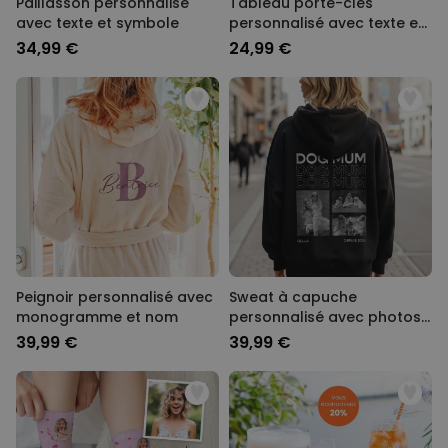
Paillasson personnalisé
Tableau porte-clés
avec texte et symbole
personnalisé avec texte et
symbole
34,99 €
24,99 €
Peignoir personnalisé avec
Sweat à capuche
monogramme et nom
personnalisé avec photos
en noir et blanc et texte
39,99 €
39,99 €