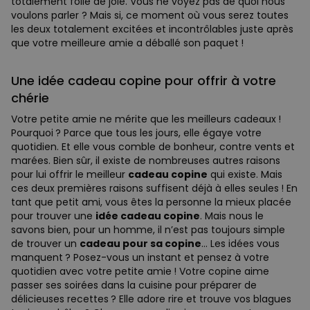
totalement folle de joie. Vous ne voyez pas de quoi nous
voulons parler ? Mais si, ce moment où vous serez toutes
les deux totalement excitées et incontrôlables juste après
que votre meilleure amie a déballé son paquet !
Une idée cadeau copine pour offrir à votre
chérie
Votre petite amie ne mérite que les meilleurs cadeaux !
Pourquoi ? Parce que tous les jours, elle égaye votre
quotidien. Et elle vous comble de bonheur, contre vents et
marées. Bien sûr, il existe de nombreuses autres raisons
pour lui offrir le meilleur
cadeau copine
qui existe. Mais
ces deux premières raisons suffisent déjà à elles seules ! En
tant que petit ami, vous êtes la personne la mieux placée
pour trouver une
idée cadeau copine
. Mais nous le
savons bien, pour un homme, il n’est pas toujours simple
de trouver un
cadeau pour sa copine
… Les idées vous
manquent ? Posez-vous un instant et pensez à votre
quotidien avec votre petite amie ! Votre copine aime
passer ses soirées dans la cuisine pour préparer de
délicieuses recettes ? Elle adore rire et trouve vos blagues