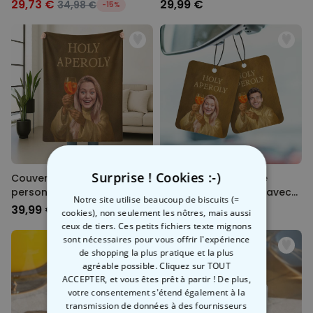
Kamasutra
29,73 €
29,99 €
34,98 €
-15%
Surprise ! Cookies :-)
Couverture Aperol
Désodorisant voiture
personnalisée avec votre
personnalisé Aperol avec
Notre site utilise beaucoup de biscuits (=
visage
votre visage - lot de 2
39,99 €
19,99 €
cookies), non seulement les nôtres, mais aussi
ceux de tiers. Ces petits fichiers texte mignons
sont nécessaires pour vous offrir l'expérience
de shopping la plus pratique et la plus
agréable possible. Cliquez sur TOUT
ACCEPTER, et vous êtes prêt à partir ! De plus,
votre consentement s'étend également à la
transmission de données à des fournisseurs