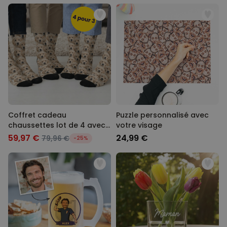
Coffret cadeau
Puzzle personnalisé avec
chaussettes lot de 4 avec
votre visage
visage
59,97 €
24,99 €
79,96 €
-25%