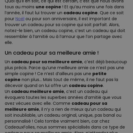
Quoi qu’il en soit, ce qui est certain, c’est que nous avons
tous au moins
une copine
! Et qu’au moins une fois dans
l’année, il faut lui trouver un
cadeau copine
. Que ce soit
pour
Noël
ou pour son anniversaire, il est important de
trouver un cadeau pour sa copine qui soit parfait. Alors,
notez-le bien, un cadeau copine, c’est un cadeau qui doit
ressembler à l’amitié ou à l’amour que l’on partage avec
elle.
Un cadeau pour sa meilleure amie !
Un
cadeau pour sa meilleure amie
, c’est déjà beaucoup
plus précis. Parce qu’une meilleure amie ce n’est pas une
simple copine ! Ce n’est d’ailleurs pas une
petite
copine
non plus… Mais tout de même, il ne faut pas la
décevoir quand on lui offre un
cadeau copine
.
Un
cadeau meilleure amie
, c’est un cadeau qui
évoquera toutes les superbes années d’amitié que vous
avez vécues avec elle. Comme
cadeau pour sa
meilleure amie
, il n’y a rien de mieux qu’un cadeau qui
soit inoubliable, un cadeau original, unique, pas banal ou
personnalisé ! Cela tombe vraiment bien, car chez
CadeauxFolies, nous sommes spécialisés dans ce type de
cadeaux pour sa meilleure amie. Alors, n’attendez plus,