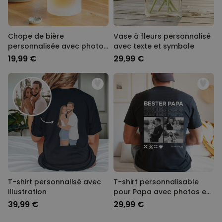
Chope de bière
Vase à fleurs personnalisé
personnalisée avec photo
avec texte et symbole
- Coupe du Monde
19,99 €
29,99 €
T-shirt personnalisé avec
T-shirt personnalisable
illustration
pour Papa avec photos en
noir et blanc et texte
39,99 €
29,99 €