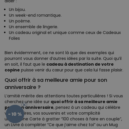
aider :
Un bijou.
Un week-end romantique.
Un poème.
Un ensemble de lingerie.
Un cadeau original et unique comme ceux de Cadeaux
Folies
Bien évidemment, ce ne sont là que des exemples qui
pourront vous donner d’autres idées par la suite. Quoi qu’il
en soit, il faut que le
cadeau à destination de votre
copine
puisse venir du cœur pour que cela lui fasse plaisir.
Quoi offrir à sa meilleure amie pour son
anniversaire ?
L’amitié mérite des attentions toutes particulières ! Si vous
cherchez une idée sur
quoi offrir à sa meilleure amie
pour son anniversaire
, pensez à un cadeau qui célèbre
vos fous rires, vos souvenirs et votre complicité
- 10 %
unique. Une Carte à gratter “100 choses à faire en couple”,
un Livre à compléter “Ce que j’aime chez toi” ou un Mug