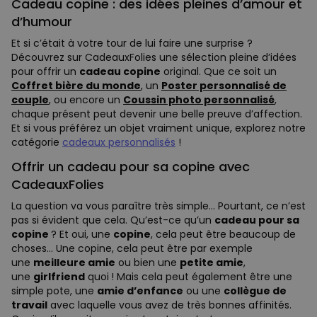
Cadeau copine : des idées pleines d’amour et
d’humour
Et si c’était à votre tour de lui faire une surprise ?
Découvrez sur CadeauxFolies une sélection pleine d’idées
pour offrir un
cadeau copine
original. Que ce soit un
Coffret bière du monde
, un
Poster personnalisé de
couple
, ou encore un
Coussin photo personnalisé
,
chaque présent peut devenir une belle preuve d’affection.
Et si vous préférez un objet vraiment unique, explorez notre
catégorie
cadeaux personnalisés
!
Offrir un cadeau pour sa copine avec
CadeauxFolies
La question va vous paraître très simple… Pourtant, ce n’est
pas si évident que cela. Qu’est-ce qu’un
cadeau pour sa
copine
? Et oui, une
copine
, cela peut être beaucoup de
choses… Une copine, cela peut être par exemple
une
meilleure amie
ou bien une
petite amie
,
une
girlfriend
quoi ! Mais cela peut également être une
simple pote, une
amie d’enfance
ou une
collègue de
travail
avec laquelle vous avez de très bonnes affinités.