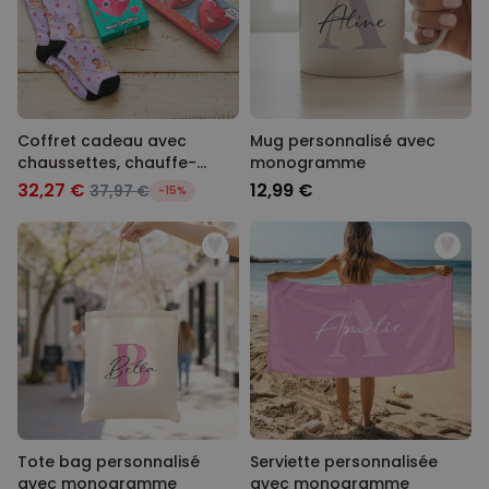
Coffret cadeau avec
Mug personnalisé avec
chaussettes, chauffe-
monogramme
mains et confettis de bain
32,27 €
12,99 €
37,97 €
-15%
Tote bag personnalisé
Serviette personnalisée
avec monogramme
avec monogramme