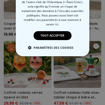
de l'autre côté de l'Atlantique (= États-Unis) ;
cela signifie qu'il existe un risque de
traitement des données à l'insu des autorités
publiques. Vous pouvez aussi bien sûr
modifier vos paramètres à tout moment
à
Coquetiers personnalisés
Coquetiers personnalisés
savoir ici.
avec monogramme - lot
avec symbole et nom - lot
de 2
de 2
19,99 €
19,99 €
TOUT ACCEPTER
PARAMÈTRES DES COOKIES
STRICTEMENT NÉCESSAIRE
PERFORMANCE
COMMERCIALISATION
NON CLASSÉ
Coffret cadeau verres
Coffret cadeau Italie avec
Aperol et Lillet
tablier chope à bière et
tasse à espresso
28,88 €
47,58 €
33,98 €
67,97 €
-15%
-30%