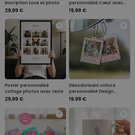
inscription Love et photo
personnalisé Cœur avec
photo
29,99 €
19,99 €
Poster personnalisé
Désodorisant voiture
collage photos avec texte
personnalisé Design
polaroïd avec cœurs - Lot
29,99 €
19,99 €
de 2