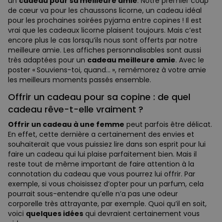
un
cadeau pour sa meilleure amie
. Notre premier coup
de cœur va pour les chaussons licorne, un cadeau idéal
pour les prochaines soirées pyjama entre copines ! Il est
vrai que les cadeaux licorne plaisent toujours. Mais c’est
encore plus le cas lorsqu’ils nous sont offerts par notre
meilleure amie. Les affiches personnalisables sont aussi
très adaptées pour un
cadeau meilleure amie
. Avec le
poster « Souviens-toi, quand… », remémorez à votre amie
les meilleurs moments passés ensemble.
Offrir un cadeau pour sa copine : de quel
cadeau rêve-t-elle vraiment ?
Offrir un cadeau à une femme
peut parfois être délicat.
En effet, cette dernière a certainement des envies et
souhaiterait que vous puissiez lire dans son esprit pour lui
faire un cadeau qui lui plaise parfaitement bien. Mais il
reste tout de même important de faire attention à la
connotation du cadeau que vous pourrez lui offrir. Par
exemple, si vous choisissez d’opter pour un parfum, cela
pourrait sous-entendre qu’elle n’a pas une odeur
corporelle très attrayante, par exemple. Quoi qu’il en soit,
voici
quelques idées
qui devraient certainement vous