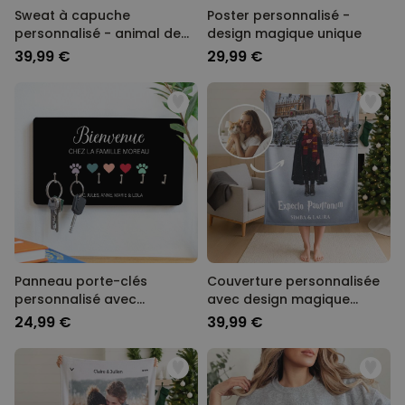
Sweat à capuche
Poster personnalisé -
personnalisé - animal de
design magique unique
compagnie version BD
39,99 €
29,99 €
Panneau porte-clés
Couverture personnalisée
personnalisé avec
avec design magique
symboles et noms
unique
24,99 €
39,99 €