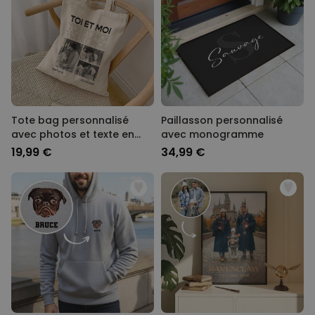
Tote bag personnalisé
Paillasson personnalisé
avec photos et texte en
avec monogramme
noir et blanc
19,99 €
34,99 €