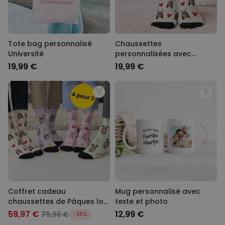
Tote bag personnalisé
Chaussettes
Université
personnalisées avec
visage et oreilles de lapin
19,99 €
19,99 €
Coffret cadeau
Mug personnalisé avec
chaussettes de Pâques lot
texte et photo
de 4 avec visage et oreilles
59,97 €
12,99 €
79,96 €
-25%
de lapin