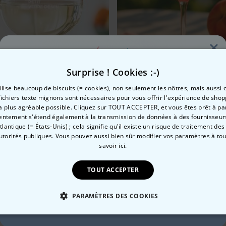
Surprise ! Cookies :-)
e
 à vin personnalisé avec nom
Verre personnalisé Lillet 
tilise beaucoup de biscuits (= cookies), non seulement les nôtres, mais aussi c
fichiers texte mignons sont nécessaires pour vous offrir l'expérience de shop
 €
16,99 €
la plus agréable possible. Cliquez sur TOUT ACCEPTER, et vous êtes prêt à part
Envie de
entement s'étend également à la transmission de données à des fournisseurs
Atlantique (= États-Unis) ; cela signifie qu'il existe un risque de traitement de
autorités publiques. Vous pouvez aussi bien sûr modifier vos paramètres à t
10 % de réduction ?
savoir ici.
Catégorie concernée
TOUT ACCEPTER
Consultez nos autres catégories de cadeux insolites
Oui, volontiers !
PARAMÈTRES DES COOKIES
Non merci, je n'aime pas les réductions
 NÉCESSAIRE
PERFORMANCE
COMMERCIALISATION