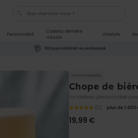
Cadeau dernière
Personnalisé
Lifestyle
No
minute
Calecon
Penis
Mug
P
C
100 jours satisfait ou remboursé
Personnalisable
Tablier de cuisine
personnalisé Édition limitée
Personnalisable
plus de 2.400
Chope de bièr
exemplaires
29,99 €
vendus
Un cadeau personnalisé pour
Personnalisable
(2)
plus de 1.400
Chaussettes personnalisées
visage
plus de
19,99 €
28.500
exemplaires
19,99 €
vendus