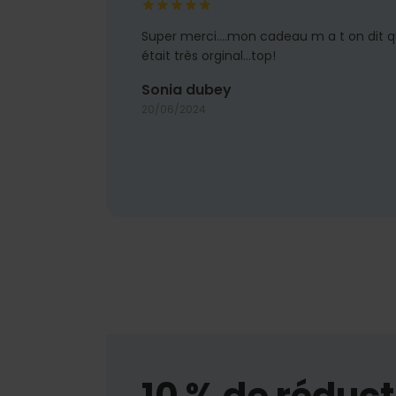
Super merci....mon cadeau m a t on dit qu
était très orginal...top!
Sonia dubey
20/06/2024
10 % de réduct