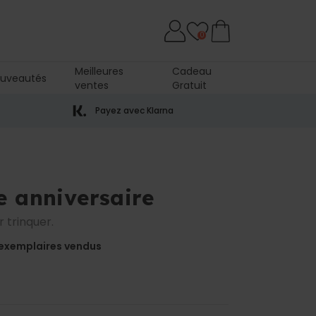
0
Meilleures
Cadeau
uveautés
ventes
Gratuit
Payez avec Klarna
e anniversaire
 trinquer.
exemplaires vendus