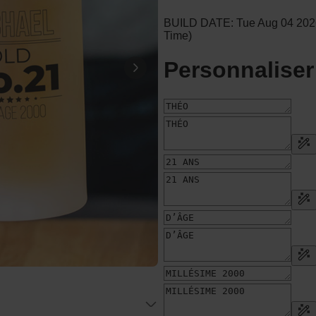
Personnalisable
Porte-clés mural personnalisé
avec photo et texte
plus de 3.000
exemplaires
24,99 €
vendus
Personnalisable
Verre Aperol Spritz
personnalisé avec prénom
plus de
19.400
exemplaires
16,99 €
vendus
Personnalisable
Chaussettes personnalisées
avec votre animal de
compagnie
plus de
14.000
exemplaires
19,99 €
vendus