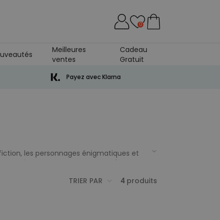
0
Meilleures
Cadeau
uveautés
ventes
Gratuit
Payez avec Klarna
iction, les personnages énigmatiques et
ns animés
! Des produits dérivés à l'image
ssins animés de Walt Disney, Star Trek,
TRIER PAR
4
produits