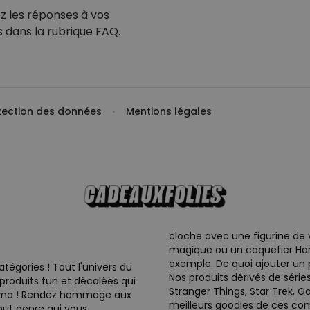
z les réponses
à vos
s dans
la rubrique FAQ.
otection des données
Mentions légales
cloche avec une figurine de
magique ou un coquetier Harry
exemple. De quoi ajouter un
égories ! Tout l'univers du
Nos produits dérivés de sér
produits fun et décalées qui
Stranger Things, Star Trek, G
inéma ! Rendez hommage aux
meilleurs goodies de ces comic
out genre qui vous