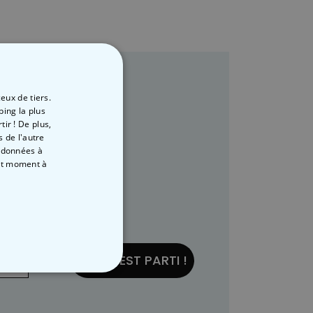
eux de tiers.
ping la plus
ir ! De plus,
 de l'autre
s données à
out moment
à
... ET C'EST PARTI !
NON CLASSÉ