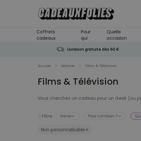
Skip to Content
Coffrets
Pour
Quelle
cadeaux
qui
occasion
Livraison gratuite dès 60 €
Accueil
Maison
Films & Télévision
Films & Télévision
Vous cherchez un cadeau pour un Geek (ou peu
super-héros aux pouvoirs incroyables ? Cette
de vos personnages préférés. Retrouvez tous le
Filtre:
Genre
Pour combien ?
Que
Stranger Things, Deadpool et bien d'autres enc
Non personnalisable