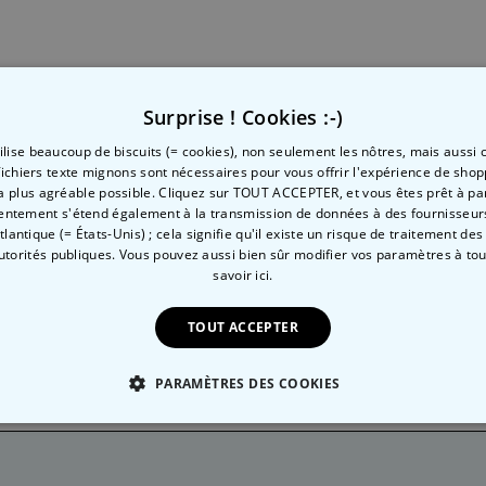
Surprise ! Cookies :-)
ion
tilise beaucoup de biscuits (= cookies), non seulement les nôtres, mais aussi c
fichiers texte mignons sont nécessaires pour vous offrir l'expérience de shop
la plus agréable possible. Cliquez sur TOUT ACCEPTER, et vous êtes prêt à part
de, des infos sur nos
entement s'étend également à la transmission de données à des fournisseurs
dées cadeaux géniales
et
Atlantique (= États-Unis) ; cela signifie qu'il existe un risque de traitement de
autorités publiques. Vous pouvez aussi bien sûr modifier vos paramètres à t
savoir ici.
intenant à notre
NEWSLETTER
:
TOUT ACCEPTER
PARAMÈTRES DES COOKIES
 NÉCESSAIRE
PERFORMANCE
COMMERCIALISATION