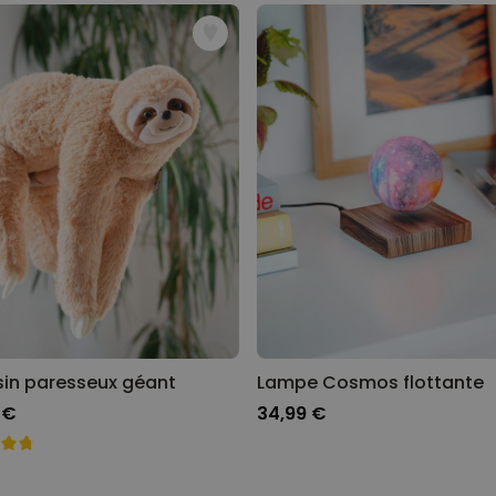
Peignoir personnalisé avec
texte et couronne de laurier
plus de 0
exemplaires
39,99 €
vendus
Personnalisable
Porte-clés mural personnalisé
avec photo et texte
plus de 3.000
exemplaires
24,99 €
vendus
Personnalisable
Coffret cadeau coquetiers et
tasse à espresso lot de 2
plus de 0
exemplaires
47,57 €
vendus
in paresseux géant
Lampe Cosmos flottante
 €
34,99 €