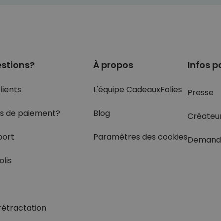
stions?
À propos
Infos p
lients
L'équipe CadeauxFolies
Presse
s de paiement?
Blog
Créateu
port
Paramètres des cookies
Demand
olis
rétractation