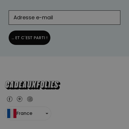
... ET C´EST PARTI !
France