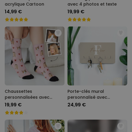
acrylique Cartoon
avec 4 photos et texte
14,99 €
19,99 €
Chaussettes
Porte-clés mural
personnalisées avec
personnalisé avec
animal de compagnie et
monogramme
19,99 €
24,99 €
visage