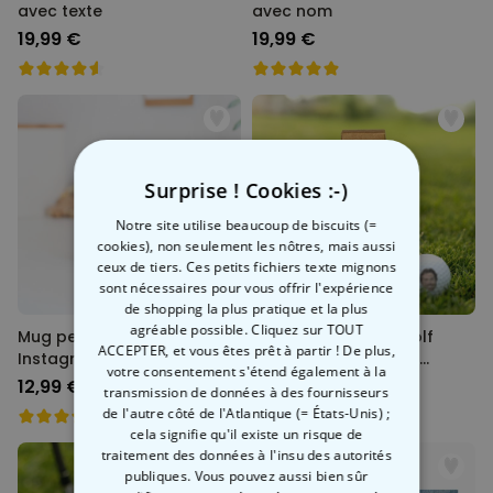
avec texte
avec nom
19,99 €
19,99 €
Surprise ! Cookies :-)
Notre site utilise beaucoup de biscuits (=
cookies), non seulement les nôtres, mais aussi
ceux de tiers. Ces petits fichiers texte mignons
sont nécessaires pour vous offrir l'expérience
de shopping la plus pratique et la plus
agréable possible. Cliquez sur TOUT
Mug personnalisé - Design
Set de 3 balles de golf
ACCEPTER, et vous êtes prêt à partir ! De plus,
Instagram
personnalisées avec
votre consentement s'étend également à la
visage
12,99 €
24,99 €
transmission de données à des fournisseurs
de l'autre côté de l'Atlantique (= États-Unis) ;
cela signifie qu'il existe un risque de
traitement des données à l'insu des autorités
publiques. Vous pouvez aussi bien sûr