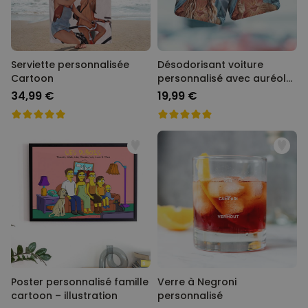
Serviette personnalisée
Désodorisant voiture
Cartoon
personnalisé avec auréole
et visage - Lot de 2
34,99 €
19,99 €
Poster personnalisé famille
Verre à Negroni
cartoon – illustration
personnalisé