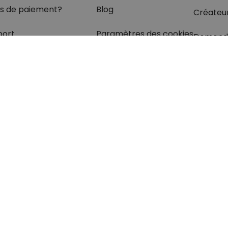
s de paiement?
Blog
Créateu
port
Paramètres des cookies
Demand
olis
rétractation
z les réponses
à vos
s dans
la rubrique FAQ.
otection des données
Mentions légales