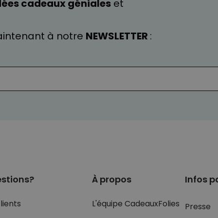
dées cadeaux géniales
et
intenant à notre
NEWSLETTER
:
stions?
À propos
Infos p
lients
L'équipe CadeauxFolies
Presse