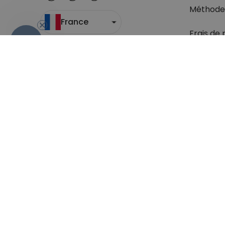
Méthode
France
Frais de 
- 10 %
Suivi du c
Retour
Droit de 
Retrouve
question
Conditions générales de Vente
Sécurité & Pr