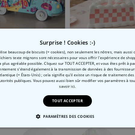
Surprise ! Cookies :-)
tilise beaucoup de biscuits (= cookies), non seulement les nôtres, mais aussi c
 métal Combi VW
Bougeoir Part de gâteau
fichiers texte mignons sont nécessaires pour vous offrir l'expérience de shop
la plus agréable possible. Cliquez sur TOUT ACCEPTER, et vous êtes prêt à part
 €
14,99 €
entement s'étend également à la transmission de données à des fournisseurs
Atlantique (= États-Unis) ; cela signifie qu'il existe un risque de traitement de
autorités publiques. Vous pouvez aussi bien sûr modifier vos paramètres à t
savoir ici.
Catégorie concernée
TOUT ACCEPTER
Consultez nos autres catégories de cadeux insolites
PARAMÈTRES DES COOKIES
 NÉCESSAIRE
PERFORMANCE
COMMERCIALISATION