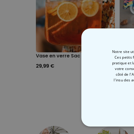
Notre site u
Vase en verre Sac à main
Boite
Ces petits 
pratique et 
29,99 €
12,99
votre cons
côté de l'
l'insu des 
STRICTEMENT