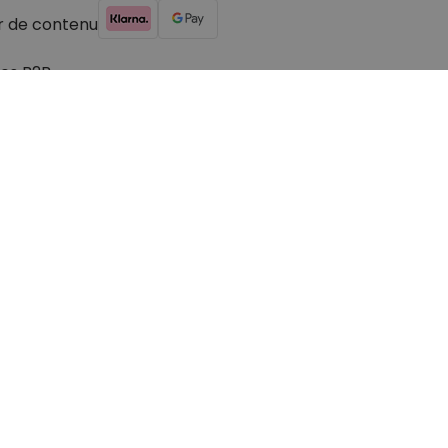
r de contenu
es B2B
© 2026 cadeauxfolies