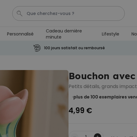
Cadeau dernière
Personnalisé
Lifestyle
No
minute
Penis
Mug
P
Cadeau Homme
C
100 jours satisfait ou remboursé
Personnalisable
Chaussettes personnalisées
Bouchon avec 
visage
plus de
28.500
exemplaires
19,99 €
Petits détails, grands impact
vendus
plus de 100
exemplaires ven
Personnalisable
Peignoir personnalisé avec
4,99 €
texte et couronne de laurier
plus de 0
exemplaires
39,99 €
vendus