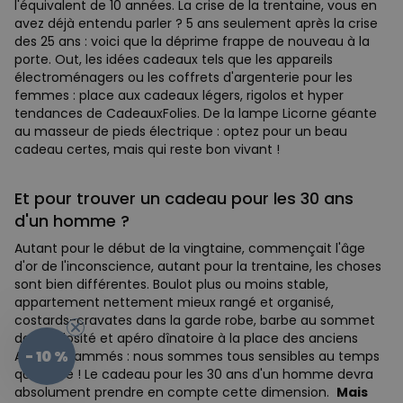
l'équivalent de 10 années. La crise de la trentaine, vous en
avez déjà entendu parler ? 5 ans seulement après la crise
des 25 ans : voici que la déprime frappe de nouveau à la
porte. Out, les idées cadeaux tels que les appareils
électroménagers ou les coffrets d'argenterie pour les
femmes : place aux cadeaux légers, rigolos et hyper
tendances de CadeauxFolies. De la lampe Licorne géante
au masseur de pieds électrique : optez pour un beau
cadeau certes, mais qui reste bon vivant !
Et pour trouver un cadeau pour les 30 ans
d'un homme ?
Autant pour le début de la vingtaine, commençait l'âge
d'or de l'inconscience, autant pour la trentaine, les choses
sont bien différentes. Boulot plus ou moins stable,
appartement nettement mieux rangé et organisé,
costards-cravates dans la garde robe, barbe au sommet
de sa pilosité et apéro dînatoire à la place des anciens
- 10 %
After enflammés : nous sommes tous sensibles au temps
qui passe ! Le cadeau pour les 30 ans d'un homme devra
absolument prendre en compte cette dimension.
Mais