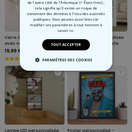
de l'autre côté de l'Atlantique (= États-Unis) ;
cela signifie qu'il existe un risque de
traitement des données à l'insu des autorités
publiques. Vous pouvez aussi bien sûr
modifier vos paramètres à tout moment
à
savoir ici.
Verre à gin personnalisé
Couverture personnalisée
avec nom
collage photos et texte
TOUT ACCEPTER
19,99 €
39,99 €
PARAMÈTRES DES COOKIES
STRICTEMENT NÉCESSAIRE
PERFORMANCE
COMMERCIALISATION
NON CLASSÉ
Lampe LED personnalisée
Poster personnalisé -