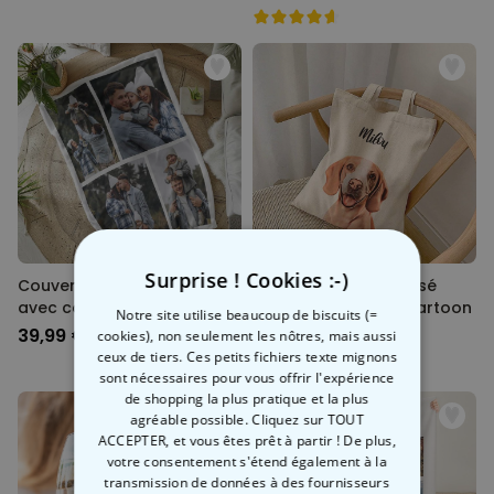
Surprise ! Cookies :-)
Couverture personnalisée
Tote bag personnalisé
avec collage
avec votre animal Cartoon
Notre site utilise beaucoup de biscuits (=
39,99 €
19,99 €
cookies), non seulement les nôtres, mais aussi
ceux de tiers. Ces petits fichiers texte mignons
sont nécessaires pour vous offrir l'expérience
de shopping la plus pratique et la plus
agréable possible. Cliquez sur TOUT
ACCEPTER, et vous êtes prêt à partir ! De plus,
votre consentement s'étend également à la
transmission de données à des fournisseurs