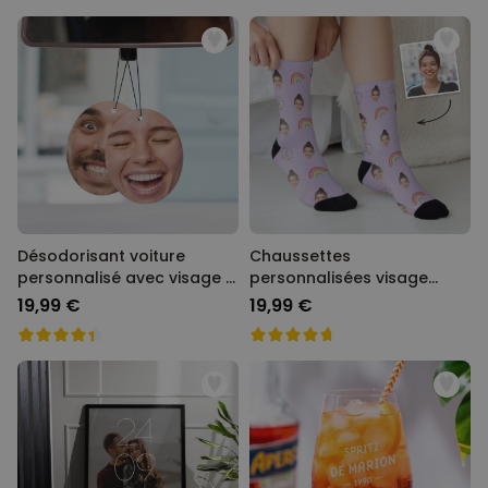
Désodorisant voiture
Chaussettes
personnalisé avec visage -
personnalisées visage
Lot de 2
différents motifs
19,99 €
19,99 €