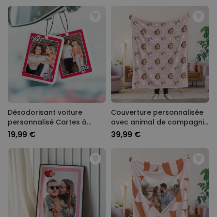
Désodorisant voiture
Couverture personnalisée
personnalisé Cartes à
avec animal de compagnie
jouer avec photo - Lot de 2
et visage
19,99 €
39,99 €