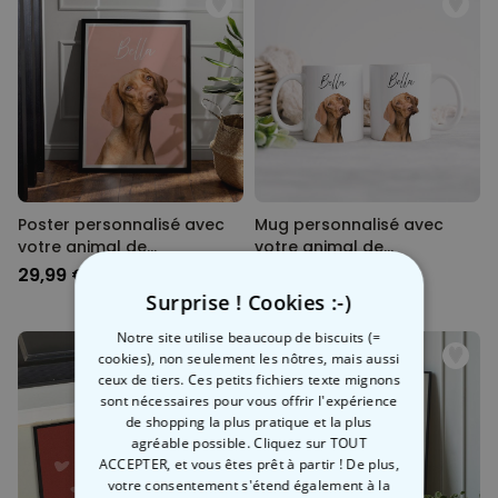
Poster personnalisé avec
Mug personnalisé avec
votre animal de
votre animal de
compagnie
compagnie
29,99 €
12,99 €
Surprise ! Cookies :-)
Notre site utilise beaucoup de biscuits (=
cookies), non seulement les nôtres, mais aussi
ceux de tiers. Ces petits fichiers texte mignons
sont nécessaires pour vous offrir l'expérience
de shopping la plus pratique et la plus
agréable possible. Cliquez sur TOUT
ACCEPTER, et vous êtes prêt à partir ! De plus,
votre consentement s'étend également à la