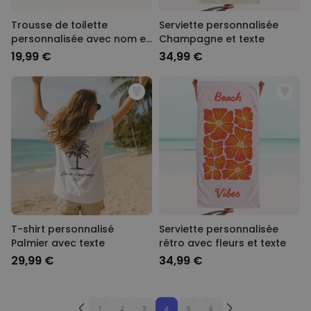
Trousse de toilette
Serviette personnalisée
personnalisée avec nom et
Champagne et texte
picto
19,99 €
34,99 €
T-shirt personnalisé
Serviette personnalisée
Palmier avec texte
rétro avec fleurs et texte
29,99 €
34,99 €
1
2
3
4
5
6