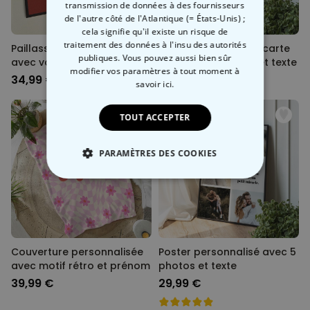
transmission de données à des fournisseurs
de l'autre côté de l'Atlantique (= États-Unis) ;
cela signifie qu'il existe un risque de
traitement des données à l'insu des autorités
Paillasson personnalisé
Poster personnalisé carte
publiques. Vous pouvez aussi bien sûr
avec votre animal de
à jouer avec photo et texte
modifier vos paramètres à tout moment
à
compagnie et texte
34,99 €
29,99 €
savoir ici.
TOUT ACCEPTER
PARAMÈTRES DES COOKIES
STRICTEMENT NÉCESSAIRE
PERFORMANCE
COMMERCIALISATION
Couverture personnalisée
Poster personnalisé avec 5
avec motif rétro et prénom
photos et texte
39,99 €
29,99 €
NON CLASSÉ