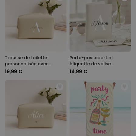
Trousse de toilette
Porte-passeport et
personnalisée avec
étiquette de valise
monogramme
personnalisés avec
19,99 €
14,99 €
monogramme