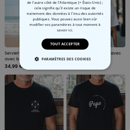
de l'autre côté de l'Atlantique (= États-Unis) ;
cela signifie qu'il existe un risque de
traitement des données à l'insu des autorités
publiques. Vous pouvez aussi bien sûr
modifier vos paramètres à tout moment
à
savoir ici.
TOUT ACCEPTER
Serviette personnalisée
T-shirt personnalisé avec
avec boisson et slogan
boisson et texte
PARAMÈTRES DES COOKIES
34,99 €
29,99 €
STRICTEMENT NÉCESSAIRE
PERFORMANCE
COMMERCIALISATION
NON CLASSÉ