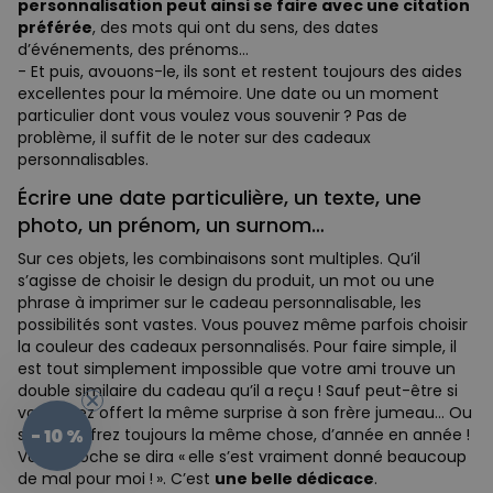
personnalisation peut ainsi se faire avec une citation
préférée
, des mots qui ont du sens, des dates
d’événements, des prénoms…
- Et puis, avouons-le, ils sont et restent toujours des aides
excellentes pour la mémoire. Une date ou un moment
particulier dont vous voulez vous souvenir ? Pas de
problème, il suffit de le noter sur des cadeaux
personnalisables.
Écrire une date particulière, un texte, une
photo, un prénom, un surnom…
Sur ces objets, les combinaisons sont multiples. Qu’il
s’agisse de choisir le design du produit, un mot ou une
phrase à imprimer sur le cadeau personnalisable, les
possibilités sont vastes. Vous pouvez même parfois choisir
la couleur des cadeaux personnalisés. Pour faire simple, il
est tout simplement impossible que votre ami trouve un
double similaire du cadeau qu’il a reçu ! Sauf peut-être si
vous avez offert la même surprise à son frère jumeau… Ou
- 10 %
si vous offrez toujours la même chose, d’année en année !
Votre proche se dira « elle s’est vraiment donné beaucoup
de mal pour moi ! ». C’est
une belle dédicace
.