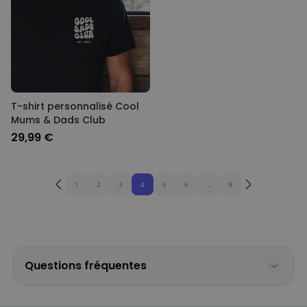
T-shirt personnalisé Cool
Mums & Dads Club
29,99 €
1
2
3
4
5
6
...
9
Questions fréquentes