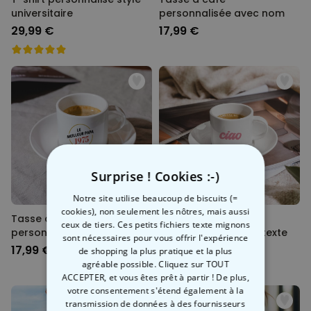
universitaire
personnalisée avec nom
29,99 €
17,99 €
Surprise ! Cookies :-)
Notre site utilise beaucoup de biscuits (=
cookies), non seulement les nôtres, mais aussi
Tasse à café
Tasse à café
ceux de tiers. Ces petits fichiers texte mignons
personnalisée avec nom et
personnalisée avec texte
sont nécessaires pour vous offrir l'expérience
année
17,99 €
17,99 €
de shopping la plus pratique et la plus
agréable possible. Cliquez sur TOUT
ACCEPTER, et vous êtes prêt à partir ! De plus,
votre consentement s'étend également à la
transmission de données à des fournisseurs