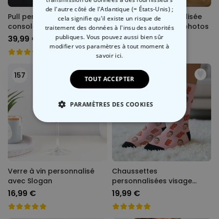
de l'autre côté de l'Atlantique (= États-Unis) ;
Pull personnalisé avec
Lampe LED personnalisée
cela signifie qu'il existe un risque de
console de jeu et nom
Bande de film avec photos
traitement des données à l'insu des autorités
publiques. Vous pouvez aussi bien sûr
39,99 €
29,99 €
modifier vos paramètres à tout moment
à
savoir ici.
157
158
TOUT ACCEPTER
PARAMÈTRES DES COOKIES
STRICTEMENT NÉCESSAIRE
PERFORMANCE
Verre à vin personnalisé
Chaussettes
COMMERCIALISATION
avec Slogan
personnalisées visage
différents designs
16,99 €
19,99 €
NON CLASSÉ