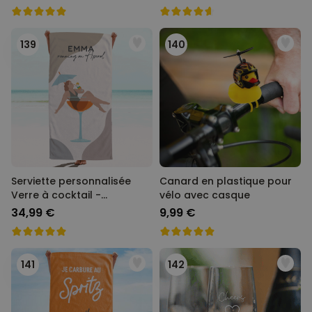
139
140
Serviette personnalisée
Canard en plastique pour
Verre à cocktail -
vélo avec casque
Illustration
34,99 €
9,99 €
141
142