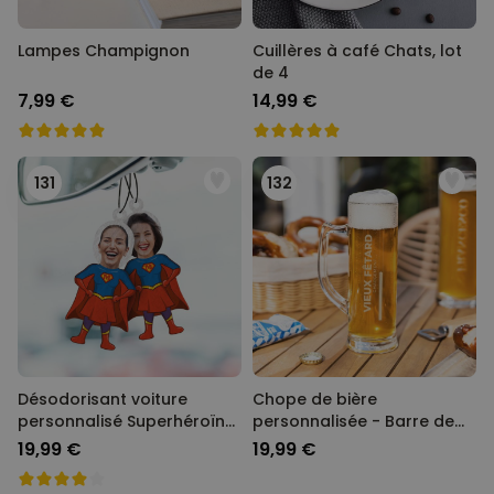
Lampes Champignon
Cuillères à café Chats, lot
de 4
7,99 €
14,99 €
131
132
Désodorisant voiture
Chope de bière
personnalisé Superhéroïne
personnalisée - Barre de
avec visage - Lot de 2
chargement
19,99 €
19,99 €