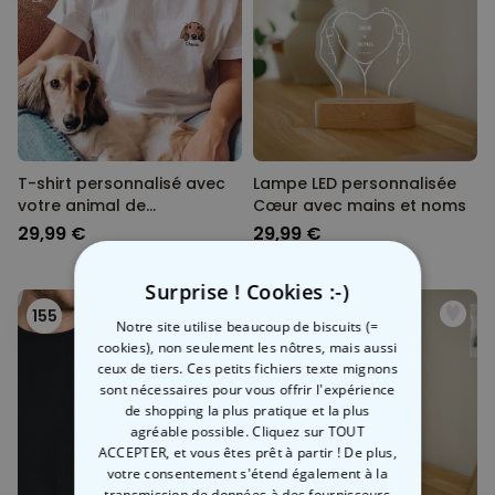
T-shirt personnalisé avec
Lampe LED personnalisée
votre animal de
Cœur avec mains et noms
compagnie Cartoon
29,99 €
29,99 €
Surprise ! Cookies :-)
155
156
Notre site utilise beaucoup de biscuits (=
cookies), non seulement les nôtres, mais aussi
ceux de tiers. Ces petits fichiers texte mignons
sont nécessaires pour vous offrir l'expérience
de shopping la plus pratique et la plus
agréable possible. Cliquez sur TOUT
ACCEPTER, et vous êtes prêt à partir ! De plus,
votre consentement s'étend également à la
transmission de données à des fournisseurs