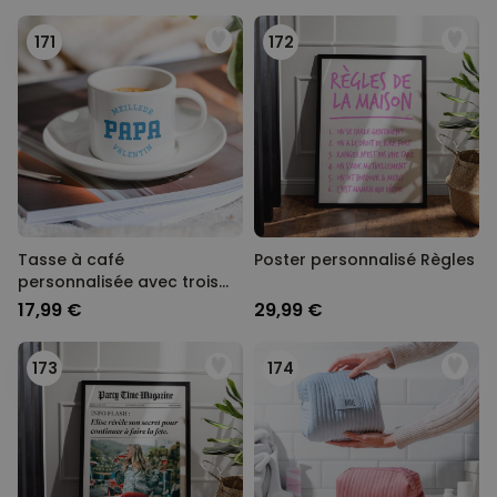
171
172
Tasse à café
Poster personnalisé Règles
personnalisée avec trois
lignes
17,99 €
29,99 €
173
174