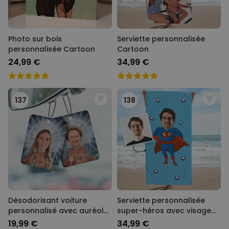
Photo sur bois
Serviette personnalisée
personnalisée Cartoon
Cartoon
24,99 €
34,99 €
137
138
Désodorisant voiture
Serviette personnalisée
personnalisé avec auréole
super-héros avec visage
et visage - Lot de 2
Cartoon
19,99 €
34,99 €