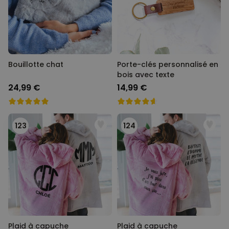
Personnalisable
Porte-clés mural personnalisé
avec photo et texte
plus de 3.000
exemplaires
24,99 €
vendus
Bouillotte chat
Porte-clés personnalisé en
bois avec texte
Personnalisable
Verre Aperol Spritz
24,99 €
14,99 €
personnalisé avec prénom
plus de
19.400
exemplaires
16,99 €
vendus
123
124
Personnalisable
Chaussettes personnalisées
avec votre animal de
compagnie
plus de
14.000
exemplaires
19,99 €
vendus
Plaid à capuche
Plaid à capuche