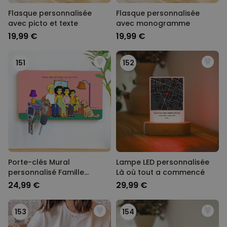
Flasque personnalisée
Flasque personnalisée
avec picto et texte
avec monogramme
19,99 €
19,99 €
151
152
Porte-clés Mural
Lampe LED personnalisée
personnalisé Famille
Là où tout a commencé
Cartoon - Illustration
24,99 €
29,99 €
153
154