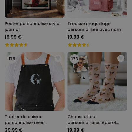
Poster personnalisé style
Trousse maquillage
journal
personnalisée avec nom
19,99 €
19,99 €
175
176
Tablier de cuisine
Chaussettes
personnalisé avec
personnalisées Aperol
monogramme
avec visage
29,99 €
19,99 €