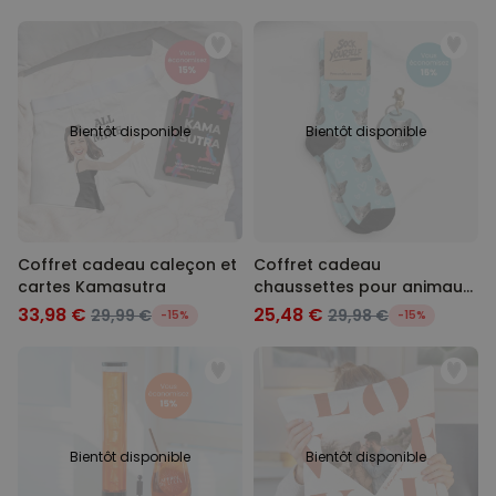
symbole et texte
Bientôt disponible
Bientôt disponible
Coffret cadeau caleçon et
Coffret cadeau
cartes Kamasutra
chaussettes pour animaux
et porte-clés
33,98 €
25,48 €
29,99 €
29,98 €
-15%
-15%
Bientôt disponible
Bientôt disponible