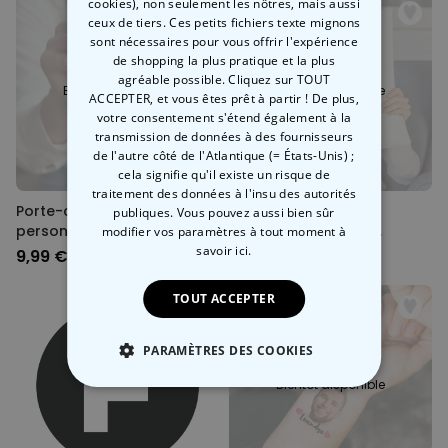
cookies), non seulement les nôtres, mais aussi
ceux de tiers. Ces petits fichiers texte mignons
sont nécessaires pour vous offrir l'expérience
de shopping la plus pratique et la plus
agréable possible. Cliquez sur TOUT
Bientôt disponible
Bientôt disponible
ACCEPTER, et vous êtes prêt à partir ! De plus,
votre consentement s'étend également à la
transmission de données à des fournisseurs
de l'autre côté de l'Atlantique (= États-Unis) ;
cela signifie qu'il existe un risque de
traitement des données à l'insu des autorités
Porte-clés rond
Housse de coussin
publiques. Vous pouvez aussi bien sûr
personnalisé avec votre
personnalisée avec
modifier vos paramètres à tout moment
à
animal de compagnie
monogramme
savoir ici.
9,99 €
19,99 €
TOUT ACCEPTER
PARAMÈTRES DES COOKIES
Bientôt disponible
STRICTEMENT NÉCESSAIRE
PERFORMANCE