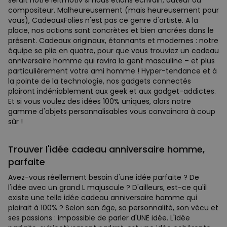
serait notre leitmotiv si nous étions écrivain, auteur ou
compositeur. Malheureusement (mais heureusement pour
vous), CadeauxFolies n'est pas ce genre d'artiste. A la
place, nos actions sont concrètes et bien ancrées dans le
présent. Cadeaux originaux, étonnants et modernes : notre
équipe se plie en quatre, pour que vous trouviez un cadeau
anniversaire homme qui ravira la gent masculine – et plus
particulièrement votre ami homme ! Hyper-tendance et à
la pointe de la technologie, nos gadgets connectés
plairont indéniablement aux geek et aux gadget-addictes.
Et si vous voulez des idées 100% uniques, alors notre
gamme d'objets personnalisables vous convaincra à coup
sûr !
Trouver l'idée cadeau anniversaire homme,
parfaite
Avez-vous réellement besoin d'une idée parfaite ? De
l'idée avec un grand L majuscule ? D'ailleurs, est-ce qu'il
existe une telle idée cadeau anniversaire homme qui
plairait à 100% ? Selon son âge, sa personnalité, son vécu et
ses passions : impossible de parler d'UNE idée. L'idée