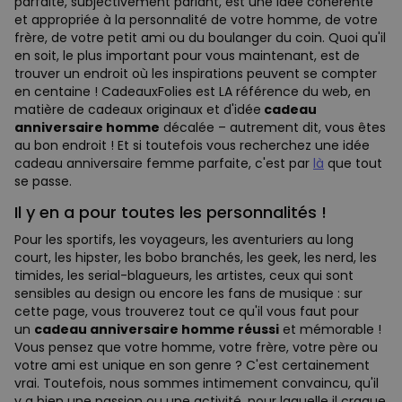
parfaite, subjectivement parlant, est une idée cohérente
et appropriée à la personnalité de votre homme, de votre
frère, de votre petit ami ou du boulanger du coin. Quoi qu'il
en soit, le plus important pour vous maintenant, est de
trouver un endroit où les inspirations peuvent se compter
en centaine ! CadeauxFolies est LA référence du web, en
matière de cadeaux originaux et d'idée
cadeau
anniversaire homme
décalée – autrement dit, vous êtes
au bon endroit ! Et si toutefois vous recherchez une idée
cadeau anniversaire femme parfaite, c'est par
là
que tout
se passe.
Il y en a pour toutes les personnalités !
Pour les sportifs, les voyageurs, les aventuriers au long
court, les hipster, les bobo branchés, les geek, les nerd, les
timides, les serial-blagueurs, les artistes, ceux qui sont
sensibles au design ou encore les fans de musique : sur
cette page, vous trouverez tout ce qu'il vous faut pour
un
cadeau anniversaire homme réussi
et mémorable !
Vous pensez que votre homme, votre frère, votre père ou
votre ami est unique en son genre ? C'est certainement
vrai. Toutefois, nous sommes intimement convaincu, qu'il
y a bien une passion ou une activité, pour laquelle il craque