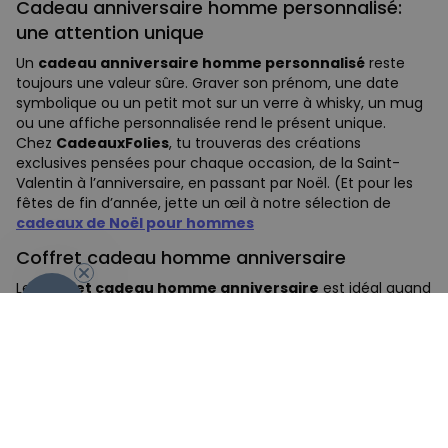
Cadeau anniversaire homme personnalisé:
une attention unique
Un
cadeau anniversaire homme personnalisé
reste
toujours une valeur sûre. Graver son prénom, une date
symbolique ou un petit mot sur un verre à whisky, un mug
ou une affiche personnalisée rend le présent unique.
Chez
CadeauxFolies
, tu trouveras des créations
exclusives pensées pour chaque occasion, de la Saint-
Valentin à l’anniversaire, en passant par Noël. (Et pour les
fêtes de fin d’année, jette un œil à notre sélection de
cadeaux de Noël pour hommes
- 10 %
Coffret cadeau homme anniversaire
Le
coffret cadeau homme anniversaire
est idéal quand
on veut faire plaisir sans se tromper.
Entre un kit de dégustation, un coffret bien-être ou un
ensemble d’accessoires de cuisine, il y a toujours une
option qui lui plaira. C’est le cadeau clé en main parfait
pour un papa, un ami ou un mari qui a déjà tout.
Des idées pour chaque âge: 30, 60 ou 80 ans