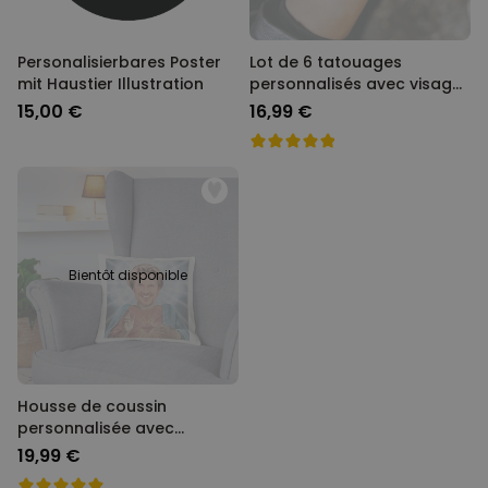
COMMERCIALISATION
Personalisierbares Poster
Lot de 6 tatouages
mit Haustier Illustration
personnalisés avec visage
NON CLASSÉ
et texte
15,00 €
16,99 €
Bientôt disponible
Housse de coussin
personnalisée avec
auréole et visage
19,99 €