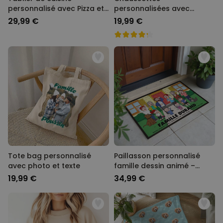
personnalisé avec Pizza et
personnalisées avec
nom
visage style cartoon
29,99 €
19,99 €
Tote bag personnalisé
Paillasson personnalisé
avec photo et texte
famille dessin animé –
Illustration
19,99 €
34,99 €