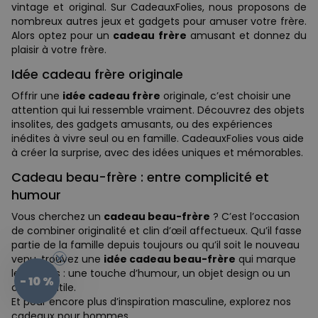
vintage et original. Sur CadeauxFolies, nous proposons de
nombreux autres jeux et gadgets pour amuser votre frère.
Alors optez pour un
cadeau frère
amusant et donnez du
plaisir à votre frère.
Idée cadeau frère originale
Offrir une
idée cadeau frère
originale, c’est choisir une
attention qui lui ressemble vraiment. Découvrez des objets
insolites, des gadgets amusants, ou des expériences
inédites à vivre seul ou en famille. CadeauxFolies vous aide
à créer la surprise, avec des idées uniques et mémorables.
Cadeau beau-frère : entre complicité et
humour
Vous cherchez un
cadeau beau-frère
? C’est l’occasion
de combiner originalité et clin d’œil affectueux. Qu’il fasse
partie de la famille depuis toujours ou qu’il soit le nouveau
venu, trouvez une
idée cadeau beau-frère
qui marque
les esprits : une touche d’humour, un objet design ou un
- 10 %
cadeau utile.
Et pour encore plus d’inspiration masculine, explorez nos
cadeaux pour hommes.