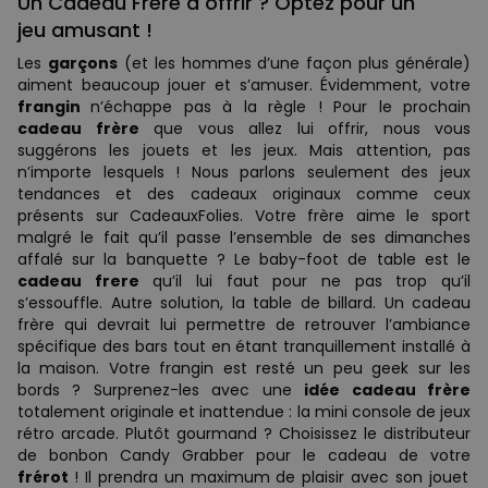
Un Cadeau Frère à offrir ? Optez pour un
jeu amusant !
Les
garçons
(et les hommes d’une façon plus générale)
aiment beaucoup jouer et s’amuser. Évidemment, votre
frangin
n’échappe pas à la règle ! Pour le prochain
cadeau frère
que vous allez lui offrir, nous vous
suggérons les jouets et les jeux. Mais attention, pas
n’importe lesquels ! Nous parlons seulement des jeux
tendances et des cadeaux originaux comme ceux
présents sur CadeauxFolies. Votre frère aime le sport
malgré le fait qu’il passe l’ensemble de ses dimanches
affalé sur la banquette ? Le baby-foot de table est le
cadeau frere
qu’il lui faut pour ne pas trop qu’il
s’essouffle. Autre solution, la table de billard. Un cadeau
frère qui devrait lui permettre de retrouver l’ambiance
spécifique des bars tout en étant tranquillement installé à
la maison. Votre frangin est resté un peu geek sur les
bords ? Surprenez-les avec une
idée cadeau frère
totalement originale et inattendue : la mini console de jeux
rétro arcade. Plutôt gourmand ? Choisissez le distributeur
de bonbon Candy Grabber pour le cadeau de votre
frérot
! Il prendra un maximum de plaisir avec son jouet