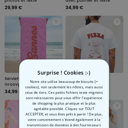
photos et texte
avec palmier et texte
29,99 €
34,99 €
Surprise ! Cookies :-)
Serviette personnalisée
T-shirt personnalisé
Notre site utilise beaucoup de biscuits (=
Groovy avec texte
Illustrations rétro
cookies), non seulement les nôtres, mais aussi
34,99 €
29,99 €
ceux de tiers. Ces petits fichiers texte mignons
sont nécessaires pour vous offrir l'expérience
de shopping la plus pratique et la plus
agréable possible. Cliquez sur TOUT
ACCEPTER, et vous êtes prêt à partir ! De plus,
votre consentement s'étend également à la
transmission de données à des fournisseurs