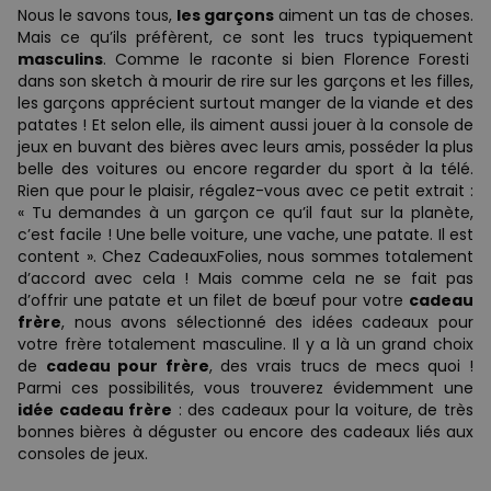
Nous le savons tous,
les garçons
aiment un tas de choses.
Mais ce qu’ils préfèrent, ce sont les trucs typiquement
masculins
. Comme le raconte si bien Florence Foresti
dans son sketch à mourir de rire sur les garçons et les filles,
les garçons apprécient surtout manger de la viande et des
patates ! Et selon elle, ils aiment aussi jouer à la console de
jeux en buvant des bières avec leurs amis, posséder la plus
belle des voitures ou encore regarder du sport à la télé.
Rien que pour le plaisir, régalez-vous avec ce petit extrait :
« Tu demandes à un garçon ce qu’il faut sur la planète,
c’est facile ! Une belle voiture, une vache, une patate. Il est
content ». Chez CadeauxFolies, nous sommes totalement
d’accord avec cela ! Mais comme cela ne se fait pas
d’offrir une patate et un filet de bœuf pour votre
cadeau
frère
, nous avons sélectionné des idées cadeaux pour
votre frère totalement masculine. Il y a là un grand choix
de
cadeau pour frère
, des vrais trucs de mecs quoi !
Parmi ces possibilités, vous trouverez évidemment une
idée cadeau frère
: des cadeaux pour la voiture, de très
bonnes bières à déguster ou encore des cadeaux liés aux
consoles de jeux.