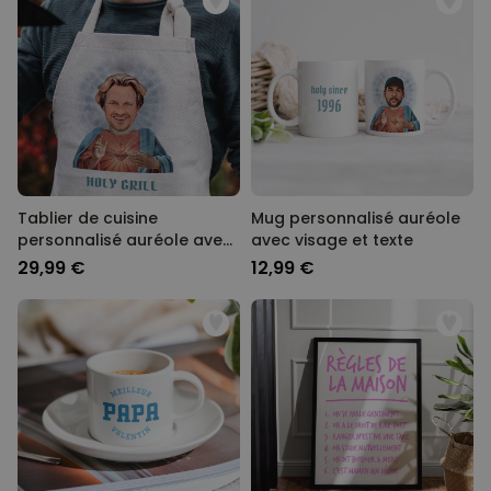
Tablier de cuisine
Mug personnalisé auréole
personnalisé auréole avec
avec visage et texte
visage et texte
29,99 €
12,99 €