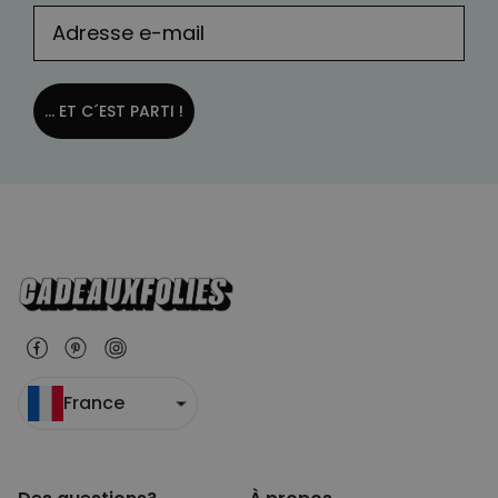
... ET C´EST PARTI !
France