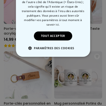
de l'autre côté de l'Atlantique (= États-Unis) ;
cela signifie qu'il existe un risque de
traitement des données à l'insu des autorités
publiques. Vous pouvez aussi bien sûr
modifier vos paramètres à tout moment
à
savoir ici.
Porte-clés personnalisé en
T-shirt personnalisé Texte
acrylique avec photo et
rétro
TOUT ACCEPTER
texte
14,99 €
29,99 €
PARAMÈTRES DES COOKIES
STRICTEMENT NÉCESSAIRE
PERFORMANCE
COMMERCIALISATION
NON CLASSÉ
Porte-clés personnalisé en
Mug personnalisé Potins du