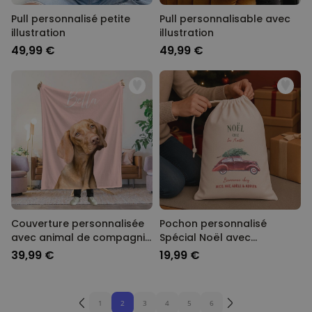
Pull personnalisé petite
Pull personnalisable avec
illustration
illustration
49,99 €
49,99 €
Couverture personnalisée
Pochon personnalisé
avec animal de compagnie
Spécial Noël avec
et fond couleur
illustration
39,99 €
19,99 €
1
2
3
4
5
6