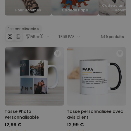
Cadeau annive
Personnalisable
Pour Hommes
Cadeau Papa
Homme
Tablier de cuisine
personnalisé Édition limitée
plus de 2.400
exemplaires
Personnalisable
29,99 €
vendus
Filtre
(
1
)
TRIER PAR
349
produits
Personnalisable
Couverture personnalisée -
animal de compagnie en
costume
plus de 100
exemplaires
39,99 €
vendus
Personnalisable
Chaussettes personnalisées
avec votre animal de
compagnie
plus de
14.000
exemplaires
19,99 €
vendus
Tasse Photo
Tasse personnalisée avec
Personnalisable
avis client
12,99 €
12,99 €