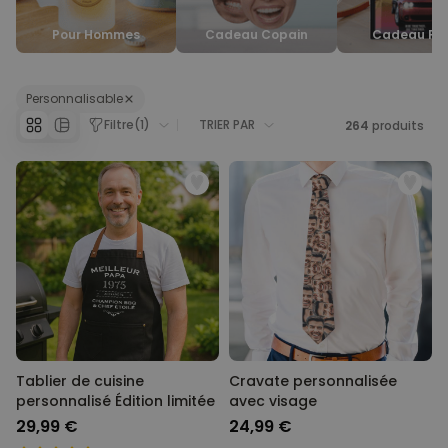
qu’au fond, chaque papa mérite un cadeau unique qui lui
ressemble.
Personnalisable
Pour Hommes
Cadeau Copain
Cadeau Frè
Tablier de cuisine
personnalisé Édition limitée
plus de 2.400
exemplaires
Personnalisable
29,99 €
vendus
Filtre
(
1
)
TRIER PAR
264
produits
Personnalisable
Couverture personnalisée -
animal de compagnie en
costume
plus de 100
exemplaires
39,99 €
vendus
Personnalisable
Chaussettes personnalisées
avec votre animal de
compagnie
plus de
14.000
exemplaires
19,99 €
vendus
Tablier de cuisine
Cravate personnalisée
personnalisé Édition limitée
avec visage
29,99 €
24,99 €