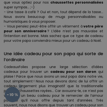
que vous optiez pour nos
chaussettes personnalisées
super sympas… ;-)
- Une tasse à café ? Oui et non, tout dépend de la tasse...
Nous avons beaucoup de mugs personnalisables ou
humoristiques à vous proposer.
- Vous pensiez peut-être offrir un vêtement à
votre père
pour son anniversaire
? L’idée n’est pas mauvaise et
l’intention est bonne. Mais sachez que ce type de cadeau
pour votre papa conviendra mieux pour un cadeau à Noël.
Une idée cadeau pour son papa qui sorte de
l’ordinaire
CadeauxFolies propose une large sélection d’idées
cadeaux pour trouver un
cadeau pour son daron
qui
plaise ! Parce que nous avons un seul papa dans notre vie,
tout simplement ! Nous nous devons donc de lui offrir un
cadeau largement plus imaginatif que la traditionnelle
paire de chaussettes rayées… Car avouons-le, ce n’est pas
- 10 %
vraiment un beau cadeau pour le remercier de l’amour
paternel qu’il nous offre depuis tant d’années. Très
souvent, nous nous disons que trouver un cadeau pour son