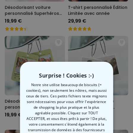
Désodorisant voiture
T-shirt personnalisé Édition
personnalisé Superhéros
Limitée avec année
avec visage - Lot de 2
19,99 €
29,99 €
Surprise ! Cookies :-)
Notre site utilise beaucoup de biscuits (=
cookies), non seulement les nôtres, mais aussi
ceux de tiers. Ces petits fichiers texte mignons
Désodorisant voiture
Désodorisant voiture
sont nécessaires pour vous offrir l'expérience
personnalisé avec photo et
personnalisé Design
de shopping la plus pratique et la plus
chanson - Lot de 2
Polaroïd - Lot de 2
agréable possible. Cliquez sur TOUT
19,99 €
19,99 €
ACCEPTER, et vous êtes prêt à partir ! De plus,
votre consentement s'étend également à la
transmission de données à des fournisseurs