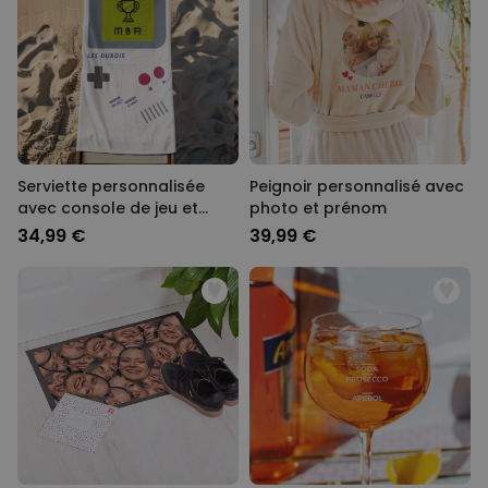
Serviette personnalisée
Peignoir personnalisé avec
avec console de jeu et
photo et prénom
texte
34,99 €
39,99 €