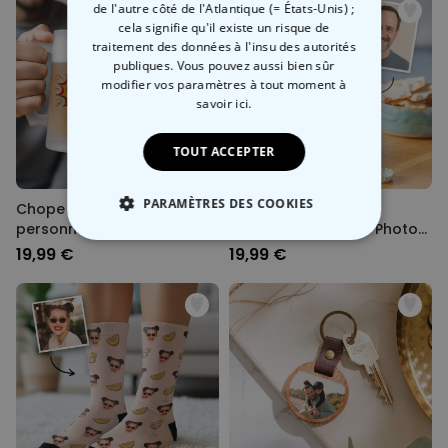
de l'autre côté de l'Atlantique (= États-Unis) ;
cela signifie qu'il existe un risque de
traitement des données à l'insu des autorités
publiques. Vous pouvez aussi bien sûr
modifier vos paramètres à tout moment
à
savoir ici.
TOUT ACCEPTER
PARAMÈTRES DES COOKIES
Chope de bière
Chope de Bière
personnalisée héroïque
Personnalisée avec Photo
et Nom
STRICTEMENT NÉCESSAIRE
19,99 €
19,99 €
PERFORMANCE
COMMERCIALISATION
NON CLASSÉ