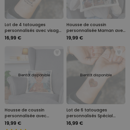
Lot de 4 tatouages
Housse de coussin
personnalisés avec visage
personnalisée Maman avec
et texte
photos et texte
16,99 €
19,99 €
Bientôt disponible
Bientôt disponible
Housse de coussin
Lot de 6 tatouages
personnalisée avec
personnalisés Spécial
auréole et visage
Oktoberfest
19,99 €
16,99 €