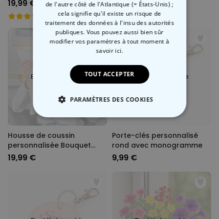
et texte
photo et texte
19,99 €
19,99 €
de l'autre côté de l'Atlantique (= États-Unis) ;
cela signifie qu'il existe un risque de
traitement des données à l'insu des autorités
publiques. Vous pouvez aussi bien sûr
modifier vos paramètres à tout moment
à
savoir ici.
TOUT ACCEPTER
Bientôt disponible
Bientôt disponible
PARAMÈTRES DES COOKIES
STRICTEMENT NÉCESSAIRE
Housse de coussin
Porte-clés personnalisé
PERFORMANCE
personnalisée Bouquet
rond avec monogramme
avec empreinte de main
19,99 €
9,99 €
COMMERCIALISATION
NON CLASSÉ