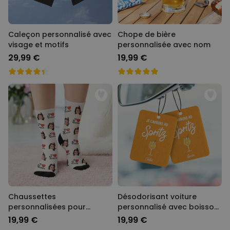
Caleçon personnalisé avec
Chope de bière
visage et motifs
personnalisée avec nom
29,99 €
19,99 €
Chaussettes
Désodorisant voiture
personnalisées pour
personnalisé avec boisson
maman ou papa
et slogan - Lot de 2
19,99 €
19,99 €