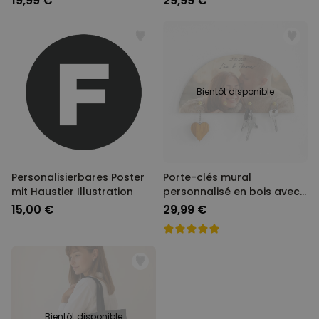
19,99 €
29,99 €
Bientôt disponible
Personalisierbares Poster
Porte-clés mural
mit Haustier Illustration
personnalisé en bois avec
photo et texte
15,00 €
29,99 €
Bientôt disponible