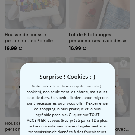
Housse de coussin
Lot de 6 tatouages
personnalisée Famille
personnalisés avec dessins
Cartoon - Illustration
rétros et texte
19,99 €
16,99 €
Surprise ! Cookies :-)
Notre site utilise beaucoup de biscuits (=
Bientôt disponible
Bientôt disponible
cookies), non seulement les nôtres, mais aussi
ceux de tiers. Ces petits fichiers texte mignons
sont nécessaires pour vous offrir l'expérience
de shopping la plus pratique et la plus
agréable possible. Cliquez sur TOUT
ACCEPTER, et vous êtes prêt à partir ! De plus,
Housse de coussin
Housse de coussin
votre consentement s'étend également à la
personnalisée avec photo
personnalisée Cœur avec
transmission de données à des fournisseurs