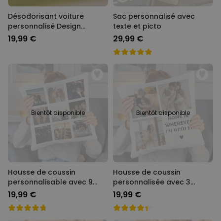
Désodorisant voiture
Sac personnalisé avec
personnalisé Design
texte et picto
polaroïd avec cœurs - Lot
19,99 €
29,99 €
de 2
Bientôt disponible
Bientôt disponible
Housse de coussin
Housse de coussin
personnalisable avec 9
personnalisée avec 3
images
photos et texte
19,99 €
19,99 €