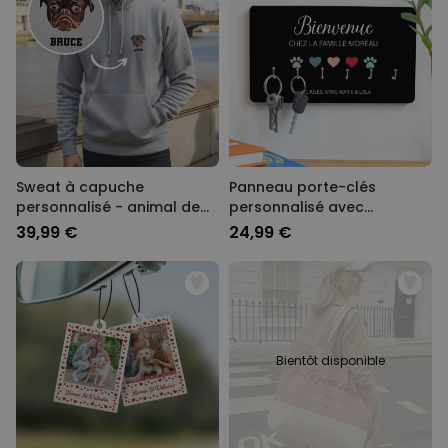
Sweat à capuche
Panneau porte-clés
personnalisé - animal de
personnalisé avec
compagnie version BD
symboles et noms
39,99 €
24,99 €
Bientôt disponible