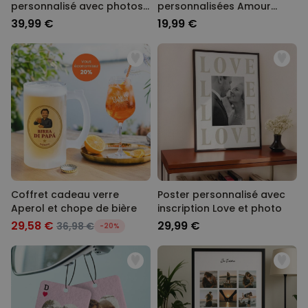
personnalisé avec photos
personnalisées Amour
en noir et blanc et texte
avec votre visage
39,99 €
19,99 €
Coffret cadeau verre
Poster personnalisé avec
Aperol et chope de bière
inscription Love et photo
29,58 €
29,99 €
36,98 €
-20%