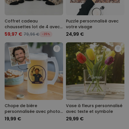
Coffret cadeau
Puzzle personnalisé avec
chaussettes lot de 4 avec
votre visage
visage
59,97 €
24,99 €
79,96 €
-25%
Chope de bière
Vase à fleurs personnalisé
personnalisée avec photo
avec texte et symbole
- Coupe du Monde
19,99 €
29,99 €