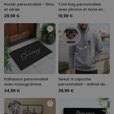
Poster personnalisé - films
Tote bag personnalisé
et séries
avec photos et texte en
noir et blanc
29,99 €
19,99 €
Paillasson personnalisé
Sweat à capuche
avec monogramme
personnalisé - animal de
compagnie version BD
34,99 €
39,99 €