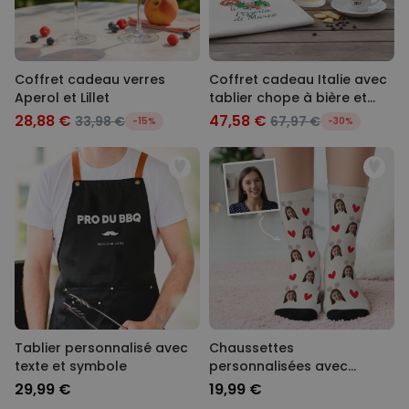
Coffret cadeau verres
Coffret cadeau Italie avec
Aperol et Lillet
tablier chope à bière et
tasse à espresso
28,88 €
47,58 €
33,98 €
67,97 €
-15%
-30%
Tablier personnalisé avec
Chaussettes
texte et symbole
personnalisées avec
visage et oreilles de lapin
29,99 €
19,99 €