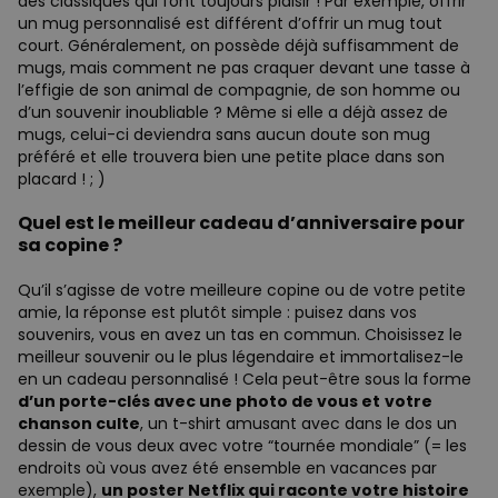
des classiques qui font toujours plaisir ! Par exemple, offrir
un mug personnalisé est différent d’offrir un mug tout
court. Généralement, on possède déjà suffisamment de
mugs, mais comment ne pas craquer devant une tasse à
l’effigie de son animal de compagnie, de son homme ou
d’un souvenir inoubliable ? Même si elle a déjà assez de
mugs, celui-ci deviendra sans aucun doute son mug
préféré et elle trouvera bien une petite place dans son
placard ! ; )
Quel est le meilleur cadeau d’anniversaire pour
sa copine ?
Qu’il s’agisse de votre meilleure copine ou de votre petite
amie, la réponse est plutôt simple : puisez dans vos
souvenirs, vous en avez un tas en commun. Choisissez le
meilleur souvenir ou le plus légendaire et immortalisez-le
en un cadeau personnalisé ! Cela peut-être sous la forme
d’un porte-clés avec une photo de vous et
votre
chanson culte
, un t-shirt amusant avec dans le dos un
dessin de vous deux avec votre “tournée mondiale” (= les
endroits où vous avez été ensemble en vacances par
exemple),
un poster Netflix qui raconte votre histoire