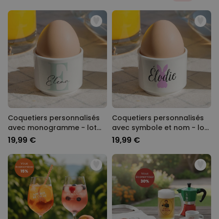
Coquetiers personnalisés
Coquetiers personnalisés
avec monogramme - lot
avec symbole et nom - lot
de 2
de 2
19,99 €
19,99 €