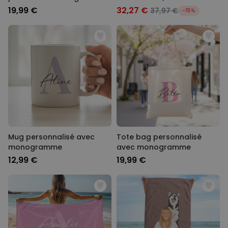
polaroïd avec cœurs - Lot
mains et confettis de bain
19,99 €
32,27 €
37,97 €
-15%
de 2
Mug personnalisé avec
Tote bag personnalisé
monogramme
avec monogramme
12,99 €
19,99 €