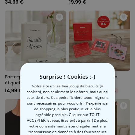
34,99 €
19,99 €
Surprise ! Cookies :-)
Porte-passeport et
Coffret cadeau arbre
étiquette de valise
parfumé et cartes
Notre site utilise beaucoup de biscuits (=
personnalisés avec texte
Kamasutra
14,99 €
29,73 €
34,98 €
-15%
cookies), non seulement les nôtres, mais aussi
ceux de tiers. Ces petits fichiers texte mignons
sont nécessaires pour vous offrir l'expérience
de shopping la plus pratique et la plus
agréable possible. Cliquez sur TOUT
ACCEPTER, et vous êtes prêt à partir ! De plus,
votre consentement s'étend également à la
transmission de données à des fournisseurs