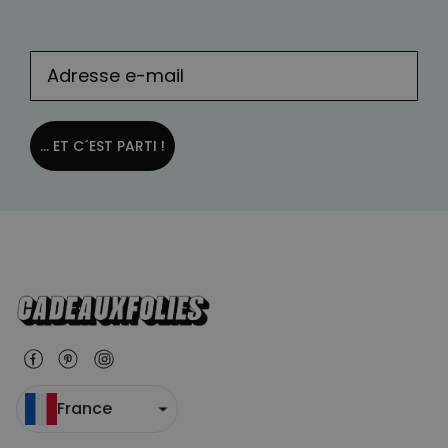
... ET C´EST PARTI !
France