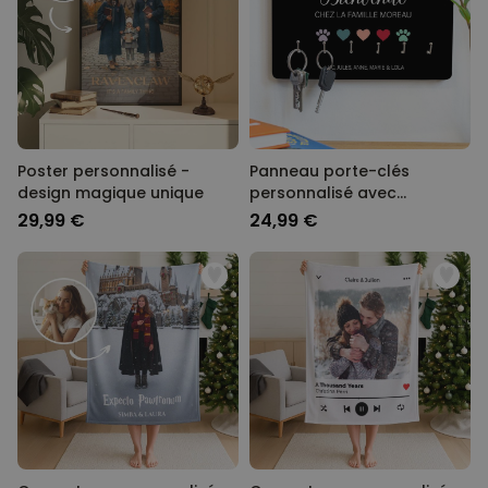
Poster personnalisé -
Panneau porte-clés
design magique unique
personnalisé avec
symboles et noms
29,99 €
24,99 €