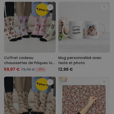
Coffret cadeau
Mug personnalisé avec
chaussettes de Pâques lot
texte et photo
de 4 avec visage et oreilles
59,97 €
12,99 €
79,96 €
-25%
de lapin