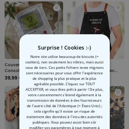
Surprise ! Cookies :-)
Notre site utilise beaucoup de biscuits (=
cookies), non seulement les nôtres, mais aussi
Couverture personnalisée
Tablier de cuisine
ceux de tiers. Ces petits fichiers texte mignons
Console de jeu et texte
personnalisé BBQ avec
sont nécessaires pour vous offrir l'expérience
texte
39,99 €
29,99 €
de shopping la plus pratique et la plus
agréable possible. Cliquez sur TOUT
ACCEPTER, et vous êtes prêt à partir ! De plus,
votre consentement s'étend également à la
transmission de données à des fournisseurs
de l'autre côté de l'Atlantique (= États-Unis) ;
cela signifie qu'il existe un risque de
traitement des données à l'insu des autorités
publiques. Vous pouvez aussi bien sûr
modifier vos paramètres à tout moment
à