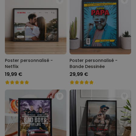
Personnalisable
Peignoir personnalisé avec
texte et couronne de laurier
plus de 0
exemplaires
39,99 €
vendus
Personnalisable
Porte-clés mural personnalisé
avec photo et texte
plus de 3.000
Poster personnalisé -
Poster personnalisé -
exemplaires
24,99 €
Netflix
Bande Dessinée
vendus
19,99 €
29,99 €
Personnalisable
Coffret cadeau coquetiers et
tasse à espresso lot de 2
plus de 0
exemplaires
47,57 €
vendus