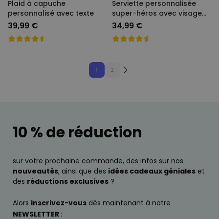
Plaid à capuche
Serviette personnalisée
personnalisé avec texte
super-héros avec visage
Cartoon
39,99 €
34,99 €
1
2
10 % de réduction
sur votre prochaine commande, des infos sur nos
nouveautés
, ainsi que des
idées cadeaux géniales
et
des
réductions exclusives
?
Alors
inscrivez-vous
dès maintenant à notre
NEWSLETTER
: