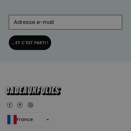
... ET C´EST PARTI !
France