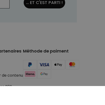
... ET C'EST PARTI !
artenaires
Méthode de paiment
r de contenu
es B2B