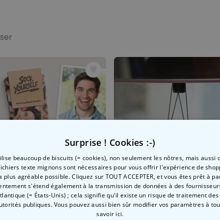
sser
Surprise ! Cookies :-)
tilise beaucoup de biscuits (= cookies), non seulement les nôtres, mais aussi c
fichiers texte mignons sont nécessaires pour vous offrir l'expérience de shop
la plus agréable possible. Cliquez sur TOUT ACCEPTER, et vous êtes prêt à part
entement s'étend également à la transmission de données à des fournisseurs
Atlantique (= États-Unis) ; cela signifie qu'il existe un risque de traitement de
autorités publiques. Vous pouvez aussi bien sûr modifier vos paramètres à t
savoir ici.