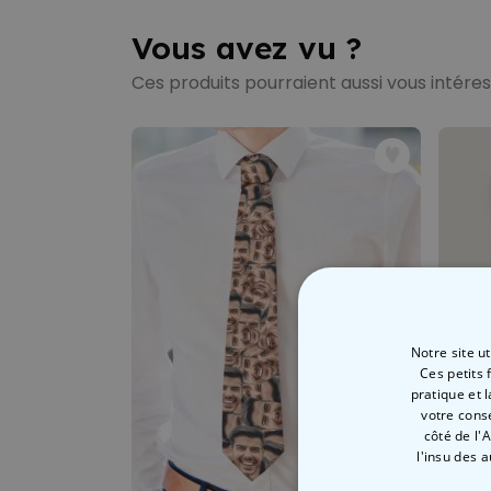
Vous avez vu ?
Ces produits pourraient aussi vous intére
Notre site u
Ces petits 
pratique et 
votre cons
côté de l'
l'insu des 