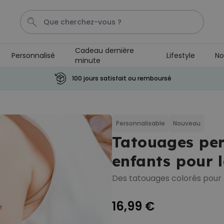
Cadeau dernière
Personnalisé
Lifestyle
No
minute
Penis
Mug
P
Cadeau Homme
C
100 jours satisfait ou remboursé
Personnalisable
Chaussettes personnalisées
visage
Personnalisable
Nouveau
plus de
28.500
Tatouages per
exemplaires
19,99 €
vendus
enfants pour l
Personnalisable
Peignoir personnalisé avec
Des tatouages colorés pour l
texte et couronne de laurier
plus de 0
exemplaires
39,99 €
16,99 €
vendus