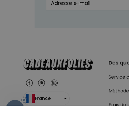
Des que
Service c
Méthode
France
Frais de 
- 10 %
Suivi du c