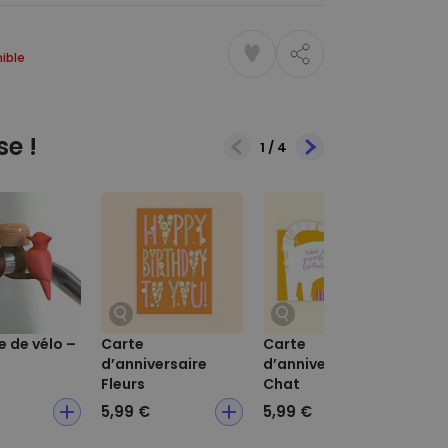
ible
se !
1
/
4
 de vélo –
Carte
Carte
Ca
d’anniversaire
d’anniversaire
d’a
Fleurs
Chat
5,99 €
5,99 €
5,