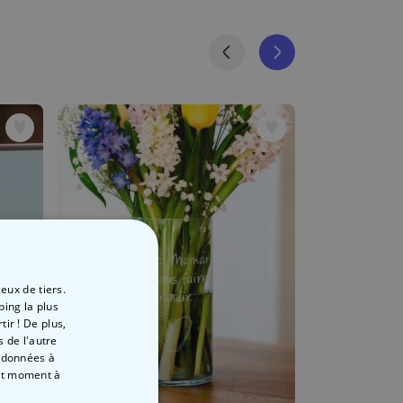
eux de tiers.
ping la plus
ir ! De plus,
 de l'autre
s données à
out moment
à