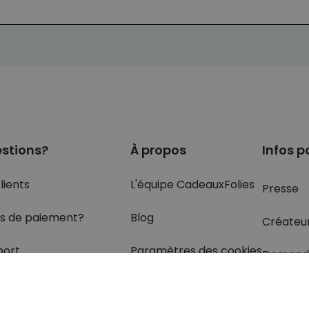
stions?
À propos
Infos p
lients
L'équipe CadeauxFolies
Presse
s de paiement?
Blog
Créateu
port
Paramètres des cookies
Demand
olis