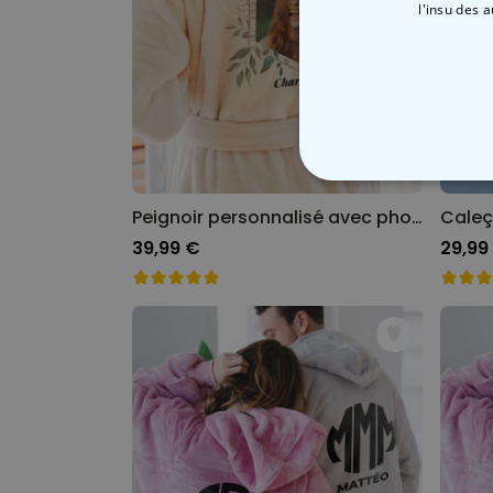
l'insu des 
STRICTEMENT
Peignoir personnalisé avec photo et texte motif feuilles
39,99 €
29,99