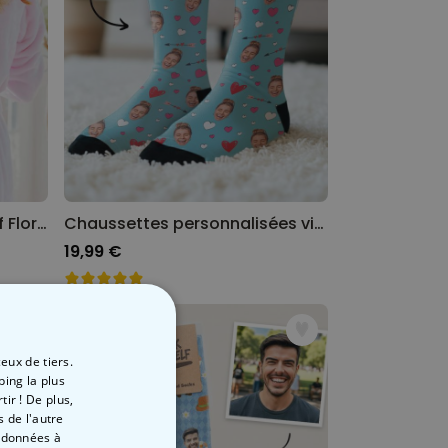
Peignoir personnalisé Motif Floral avec Monogramme et Texte
Chaussettes personnalisées visage motifs amour
19,99 €
eux de tiers.
ping la plus
ir ! De plus,
 de l'autre
s données à