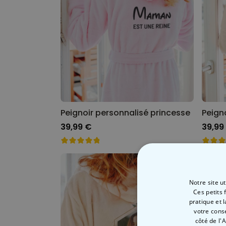
Peignoir personnalisé princesse
39,99 €
39,99
Notre site u
Ces petits 
pratique et 
votre cons
côté de l'