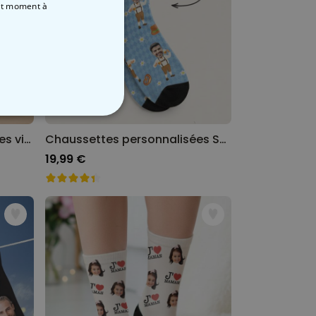
out moment
à
NON CLASSÉ
Chaussettes personnalisées visage motif super-héros
Chaussettes personnalisées Spécial Oktoberfest
19,99 €