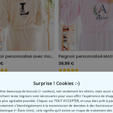
Peignoir personnalisé avec monogramme et texte
 €
39,99 €
Surprise ! Cookies :-)
tilise beaucoup de biscuits (= cookies), non seulement les nôtres, mais aussi c
fichiers texte mignons sont nécessaires pour vous offrir l'expérience de shop
la plus agréable possible. Cliquez sur TOUT ACCEPTER, et vous êtes prêt à part
entement s'étend également à la transmission de données à des fournisseurs
Atlantique (= États-Unis) ; cela signifie qu'il existe un risque de traitement de