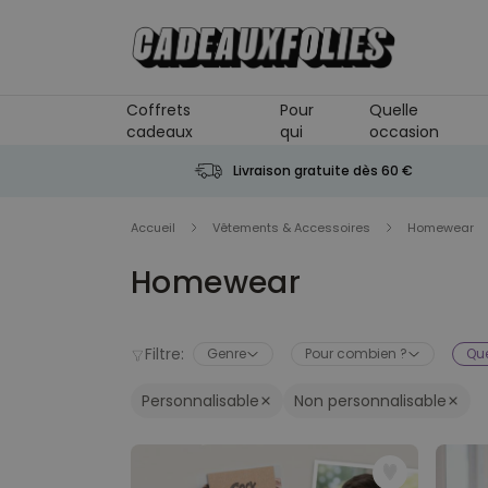
Skip to Content
Coffrets
Pour
Quelle
cadeaux
qui
occasion
Livraison gratuite dès 60 €
Accueil
Vêtements & Accessoires
Homewear
Homewear
Filtre:
Genre
Pour combien ?
Que
Personnalisable
Non personnalisable