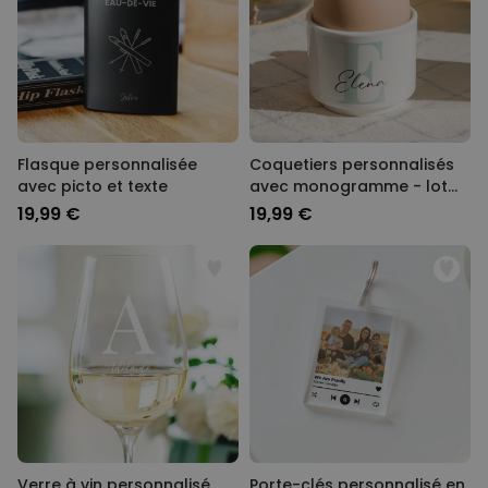
Flasque personnalisée
Coquetiers personnalisés
avec picto et texte
avec monogramme - lot
de 2
19,99 €
19,99 €
Verre à vin personnalisé
Porte-clés personnalisé en