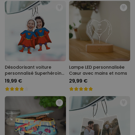
Désodorisant voiture
Lampe LED personnalisée
personnalisé Superhéroïne
Cœur avec mains et noms
avec visage - Lot de 2
19,99 €
29,99 €