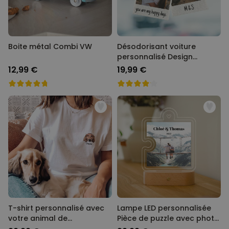
Boite métal Combi VW
Désodorisant voiture
personnalisé Design
Polaroïd - Lot de 2
12,99 €
19,99 €
T-shirt personnalisé avec
Lampe LED personnalisée
votre animal de
Pièce de puzzle avec photo
compagnie Cartoon
et texte