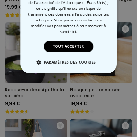
de l'autre côté de l'Atlantique (= États-Unis) ;
+ Texte
19,99 €
29,99 €
cela signifie qu'il existe un risque de
traitement des données à l'insu des autorités
publiques. Vous pouvez aussi bien sûr
modifier vos paramètres à tout moment
à
savoir ici.
TOUT ACCEPTER
PARAMÈTRES DES COOKIES
STRICTEMENT NÉCESSAIRE
Repose-cuillère Agatha la
Flasque personnalisée
PERFORMANCE
sorcière
avec texte
9,99 €
19,99 €
COMMERCIALISATION
NON CLASSÉ