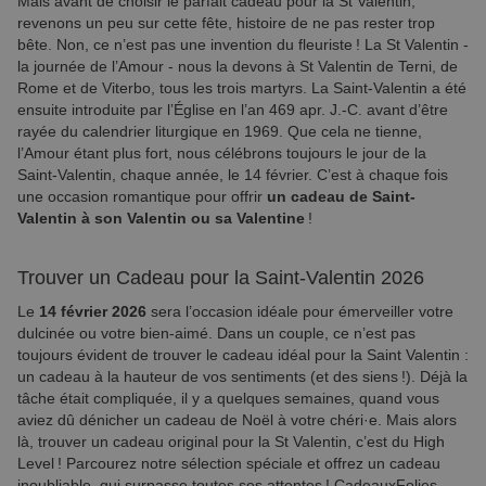
Mais avant de choisir le parfait cadeau pour la St Valentin,
revenons un peu sur cette fête, histoire de ne pas rester trop
bête. Non, ce n’est pas une invention du fleuriste ! La St Valentin -
la journée de l’Amour - nous la devons à St Valentin de Terni, de
Rome et de Viterbo, tous les trois martyrs. La Saint-Valentin a été
ensuite introduite par l’Église en l’an 469 apr. J.-C. avant d’être
rayée du calendrier liturgique en 1969. Que cela ne tienne,
l’Amour étant plus fort, nous célébrons toujours le jour de la
Saint-Valentin, chaque année, le 14 février. C’est à chaque fois
une occasion romantique pour offrir
un cadeau de Saint-
Valentin à son Valentin ou sa Valentine
!
Trouver un Cadeau pour la Saint-Valentin 2026
Le
14 février 2026
sera l’occasion idéale pour émerveiller votre
dulcinée ou votre bien-aimé. Dans un couple, ce n’est pas
toujours évident de trouver le cadeau idéal pour la Saint Valentin :
un cadeau à la hauteur de vos sentiments (et des siens !). Déjà la
tâche était compliquée, il y a quelques semaines, quand vous
aviez dû dénicher un cadeau de Noël à votre chéri·e. Mais alors
là, trouver un cadeau original pour la St Valentin, c’est du High
Level ! Parcourez notre sélection spéciale et offrez un cadeau
inoubliable, qui surpasse toutes ses attentes ! CadeauxFolies,