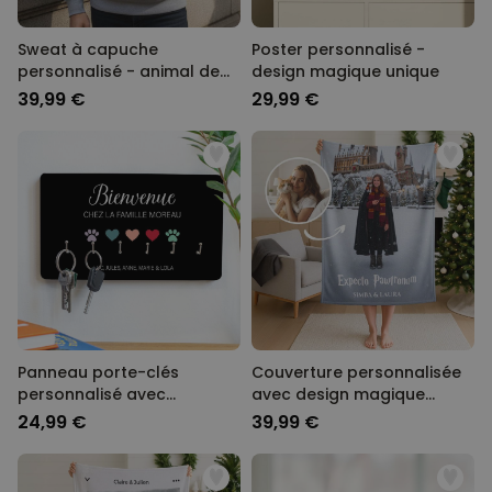
Sweat à capuche
Poster personnalisé -
personnalisé - animal de
design magique unique
compagnie version BD
39,99 €
29,99 €
Panneau porte-clés
Couverture personnalisée
personnalisé avec
avec design magique
symboles et noms
unique
24,99 €
39,99 €