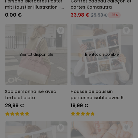
Personalisierbares Poster
Coffret cadeau caleçon et
mit Haustier Illustration -
cartes Kamasutra
Design
0,00 €
33,98 €
29,99 €
-15%
Bientôt disponible
Bientôt disponible
Sac personnalisé avec
Housse de coussin
texte et picto
personnalisable avec 9
images
29,99 €
19,99 €