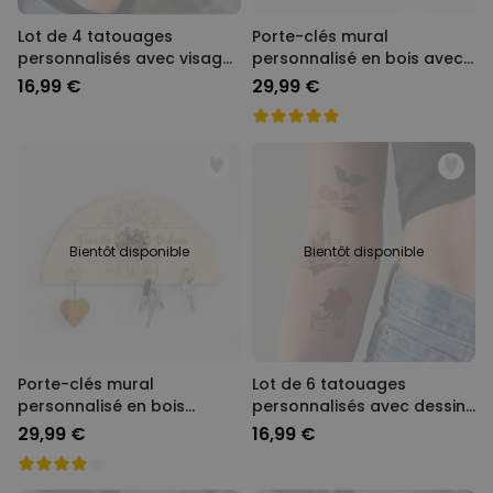
Lot de 4 tatouages
Porte-clés mural
personnalisés avec visage
personnalisé en bois avec
et texte
photo et texte
16,99 €
29,99 €
Bientôt disponible
Bientôt disponible
Porte-clés mural
Lot de 6 tatouages
personnalisé en bois
personnalisés avec dessins
mandala photo et texte
rétros et texte
29,99 €
16,99 €