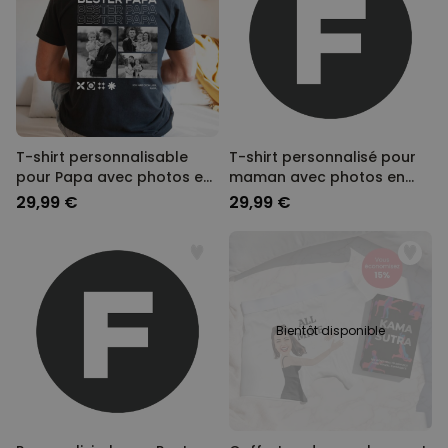
T-shirt personnalisable
T-shirt personnalisé pour
pour Papa avec photos en
maman avec photos en
noir et blanc et texte
noir et blanc et texte
29,99 €
29,99 €
Bientôt disponible