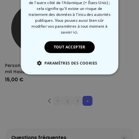
de l'autre côté de l'Atlantique (= États-Unis) ;
cela signifie qu'il existe un risque de
traitement des données à l'insu des autorités
publiques. Vous pouvez aussi bien sûr
modifier vos paramètres à tout moment
à
savoir ici.
TOUT ACCEPTER
PARAMÈTRES DES COOKIES
Personalisierbares Poster
mit Haustier Illustration
STRICTEMENT NÉCESSAIRE
15,00 €
PERFORMANCE
1
2
3
4
COMMERCIALISATION
NON CLASSÉ
Questions fréquentes