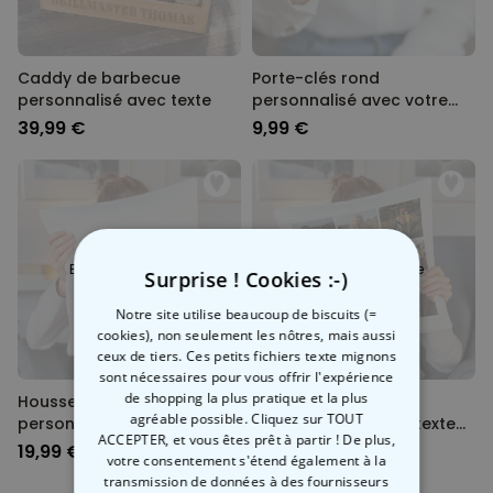
Caddy de barbecue
Porte-clés rond
personnalisé avec texte
personnalisé avec votre
animal de compagnie
39,99 €
9,99 €
Bientôt disponible
Bientôt disponible
Surprise ! Cookies :-)
Notre site utilise beaucoup de biscuits (=
cookies), non seulement les nôtres, mais aussi
ceux de tiers. Ces petits fichiers texte mignons
sont nécessaires pour vous offrir l'expérience
de shopping la plus pratique et la plus
Housse de coussin
Housse de coussin
agréable possible. Cliquez sur TOUT
personnalisée avec
personnalisée avec texte
ACCEPTER, et vous êtes prêt à partir ! De plus,
monogramme
et symboles
19,99 €
19,99 €
votre consentement s'étend également à la
transmission de données à des fournisseurs