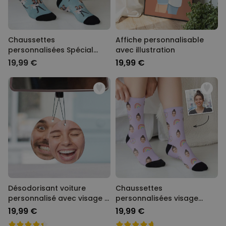
Chaussettes
Affiche personnalisable
personnalisées Spécial
avec illustration
Mariage avec 2 visages
19,99 €
19,99 €
Désodorisant voiture
Chaussettes
personnalisé avec visage -
personnalisées visage
Lot de 2
différents motifs
19,99 €
19,99 €