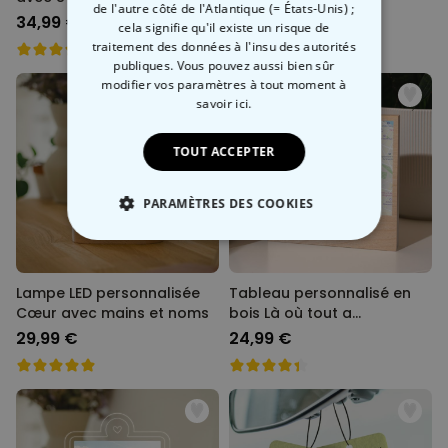
de l'autre côté de l'Atlantique (= États-Unis) ;
34,99 €
12,99 €
cela signifie qu'il existe un risque de
traitement des données à l'insu des autorités
publiques. Vous pouvez aussi bien sûr
modifier vos paramètres à tout moment
à
savoir ici.
TOUT ACCEPTER
PARAMÈTRES DES COOKIES
STRICTEMENT NÉCESSAIRE
Lampe LED personnalisée
Tableau personnalisé en
PERFORMANCE
Cœur avec mains et noms
bois Là où tout a
commencé
29,99 €
24,99 €
COMMERCIALISATION
NON CLASSÉ