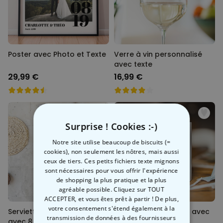
Poster avec Photo et Texte
Verre à vin personnalisé
avec texte
29,99 €
16,99 €
Surprise ! Cookies :-)
Notre site utilise beaucoup de biscuits (=
cookies), non seulement les nôtres, mais aussi
ceux de tiers. Ces petits fichiers texte mignons
sont nécessaires pour vous offrir l'expérience
de shopping la plus pratique et la plus
agréable possible. Cliquez sur TOUT
ACCEPTER, et vous êtes prêt à partir ! De plus,
votre consentement s'étend également à la
Serviette personnalisée
Tasse personnalisée avec
transmission de données à des fournisseurs
avec 8 photos et texte
avis client