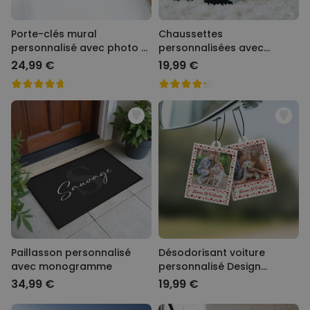
Porte-clés mural
Chaussettes
personnalisé avec photo et
personnalisées avec
texte
visage style cartoon
24,99 €
19,99 €
Paillasson personnalisé
Désodorisant voiture
avec monogramme
personnalisé Design
polaroïd avec cœurs - Lot
34,99 €
19,99 €
de 2