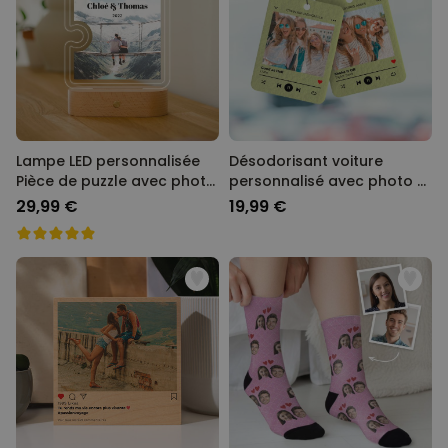
Lampe LED personnalisée
Désodorisant voiture
Pièce de puzzle avec photo
personnalisé avec photo et
et texte
chanson - Lot de 2
29,99 €
19,99 €