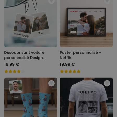
Désodorisant voiture
Poster personnalisé -
personnalisé Design
Netflix
Polaroïd - Lot de 2
19,99 €
19,99 €