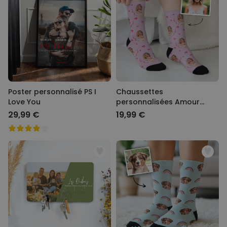
Poster personnalisé PS I
Chaussettes
Love You
personnalisées Amour
avec votre visage
29,99 €
19,99 €