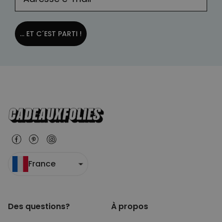
... ET C´EST PARTI !
France
Des questions?
À propos