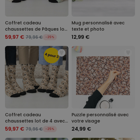
STRICTEMENT NÉCESSAIRE
PERFORMANCE
Coffret cadeau
Mug personnalisé avec
chaussettes de Pâques lot
texte et photo
COMMERCIALISATION
de 4 avec visage et oreilles
59,97 €
12,99 €
79,96 €
-25%
de lapin
NON CLASSÉ
Coffret cadeau
Puzzle personnalisé avec
chaussettes lot de 4 avec
votre visage
visage
59,97 €
24,99 €
79,96 €
-25%