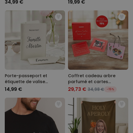
34,99 €
19,99 €
Porte-passeport et
Coffret cadeau arbre
étiquette de valise
parfumé et cartes
personnalisés avec texte
Kamasutra
14,99 €
29,73 €
34,98 €
-15%