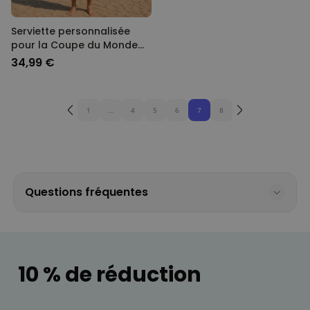
Serviette personnalisée
pour la Coupe du Monde
avec texte
34,99 €
1
...
4
5
6
7
8
Questions fréquentes
10 % de réduction