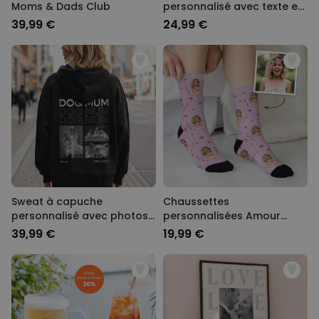
Moms & Dads Club
personnalisé avec texte et
symbole
39,99 €
24,99 €
Sweat à capuche
Chaussettes
personnalisé avec photos
personnalisées Amour
en noir et blanc et texte
avec votre visage
39,99 €
19,99 €