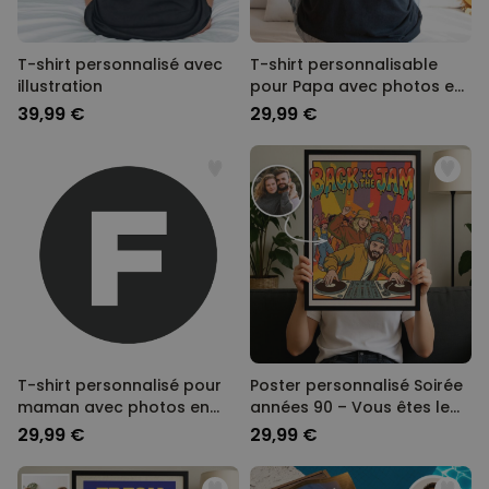
T-shirt personnalisé avec
T-shirt personnalisable
illustration
pour Papa avec photos en
noir et blanc et texte
39,99 €
29,99 €
T-shirt personnalisé pour
Poster personnalisé Soirée
maman avec photos en
années 90 – Vous êtes le
noir et blanc et texte
DJ
29,99 €
29,99 €