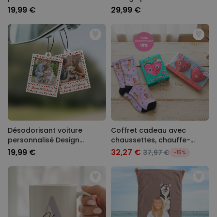
photo
19,99 €
29,99 €
Désodorisant voiture
Coffret cadeau avec
personnalisé Design
chaussettes, chauffe-
polaroïd avec cœurs - Lot
mains et confettis de bain
19,99 €
32,27 €
37,97 €
-15%
de 2