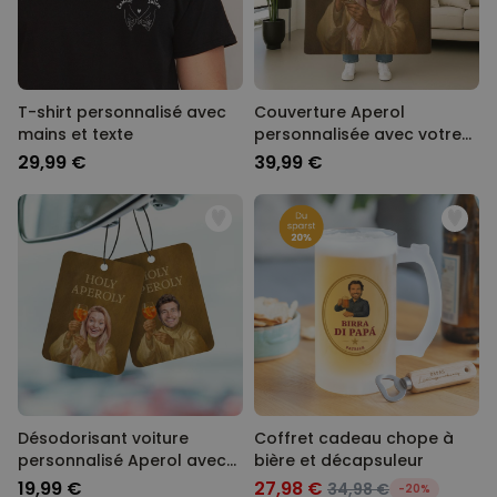
T-shirt personnalisé avec
Couverture Aperol
mains et texte
personnalisée avec votre
visage
29,99 €
39,99 €
Désodorisant voiture
Coffret cadeau chope à
personnalisé Aperol avec
bière et décapsuleur
votre visage - lot de 2
19,99 €
27,98 €
34,98 €
-20%