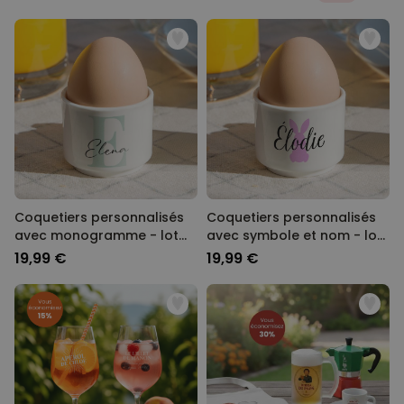
Coquetiers personnalisés
Coquetiers personnalisés
avec monogramme - lot
avec symbole et nom - lot
de 2
de 2
19,99 €
19,99 €