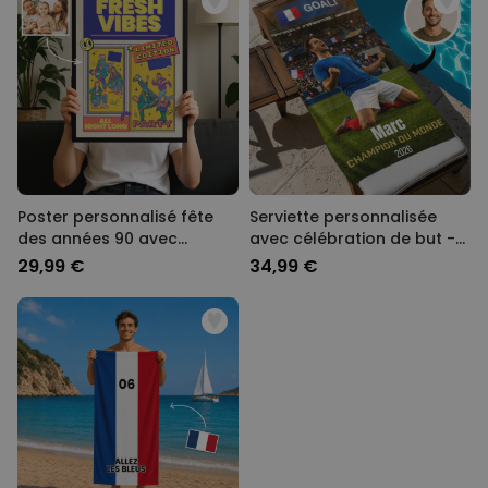
Poster personnalisé fête
Serviette personnalisée
des années 90 avec
avec célébration de but -
photos et texte
IA
29,99 €
34,99 €