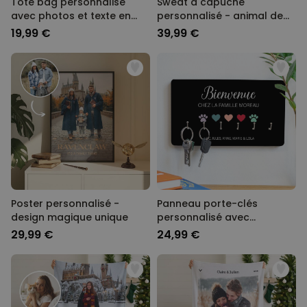
Tote bag personnalisé
Sweat à capuche
avec photos et texte en
personnalisé - animal de
noir et blanc
compagnie version BD
19,99 €
39,99 €
Poster personnalisé -
Panneau porte-clés
design magique unique
personnalisé avec
symboles et noms
29,99 €
24,99 €