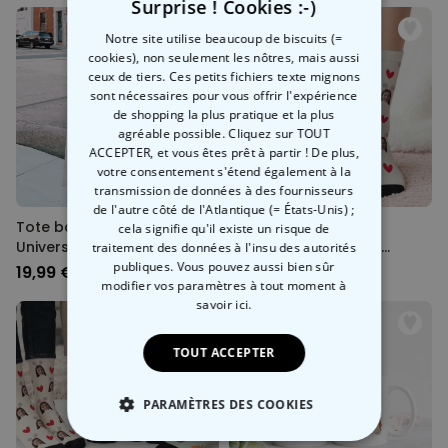
Surprise ! Cookies :-)
Notre site utilise beaucoup de biscuits (=
cookies), non seulement les nôtres, mais aussi
ceux de tiers. Ces petits fichiers texte mignons
sont nécessaires pour vous offrir l'expérience
de shopping la plus pratique et la plus
agréable possible. Cliquez sur TOUT
ACCEPTER, et vous êtes prêt à partir ! De plus,
votre consentement s'étend également à la
transmission de données à des fournisseurs
de l'autre côté de l'Atlantique (= États-Unis) ;
Tote bag personnalisé
Chaussettes
cela signifie qu'il existe un risque de
Université
personnalisées avec
traitement des données à l'insu des autorités
visage et oreilles de lapin
publiques. Vous pouvez aussi bien sûr
19,99 €
19,99 €
modifier vos paramètres à tout moment
à
savoir ici.
TOUT ACCEPTER
PARAMÈTRES DES COOKIES