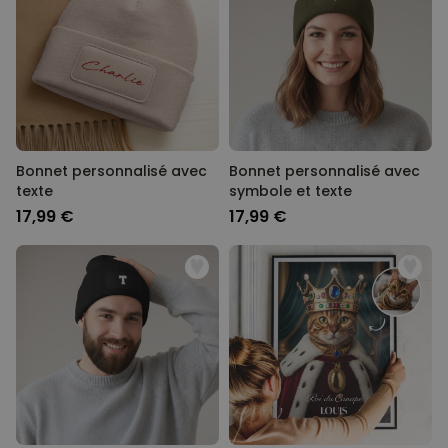
la faire sourire, rêver ou fondre de bonheur.
Personnalisable
Chaussettes personnalisées
avec votre animal de
compagnie
plus de
14.000
exemplaires
19,99 €
vendus
Personnalisable
Bonnet personnalisé avec
Bonnet personnalisé avec
Serviette personnalisée
texte
symbole et texte
Maritime avec texte
plus de 1.900
17,99 €
17,99 €
exemplaires
34,99 €
vendus
Personnalisable
Tablier de cuisine
personnalisé Édition limitée
plus de 2.400
exemplaires
29,99 €
vendus