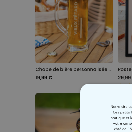
Chope de bière personnalisée - Barre de chargement
Poste
19,99 €
29,99
Notre site u
Ces petits 
pratique et 
votre cons
côté de l'