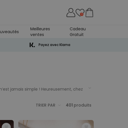
0
Meilleures
Cadeau
uveautés
ventes
Gratuit
Payez avec Klarna
t n’est jamais simple ! Heureusement, chez
rrément insolites. Que tu cherches une
TRIER PAR
401
produits
rsaire homme
qui fera mouche à coup sûr.