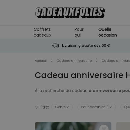
Skip to Content
Coffrets
Pour
Quelle
cadeaux
qui
occasion
Livraison gratuite dès 60 €
Accueil
Cadeau anniversaire
Cadeau anniver
Cadeau anniversaire
À la recherche du cadeau
d’anniversaire p
CadeauxFolies
, on a réuni tout ce qu’il faut 
Découvre notre sélection de
cadeaux d’anni
Filtre:
Genre
Pour combien ?
Que
petite attention pour ton frère, ton père, ton c