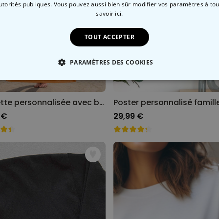
autorités publiques. Vous pouvez aussi bien sûr modifier vos paramètres à t
savoir ici.
TOUT ACCEPTER
PARAMÈTRES DES COOKIES
 NÉCESSAIRE
PERFORMANCE
COMMERCIALISATION
Serviette personnalisée avec boisson et texte
 €
29,99 €