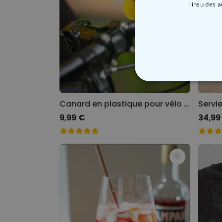
l'insu des 
STRICTEMENT
Canard en plastique pour vélo avec casque
9,99 €
34,99