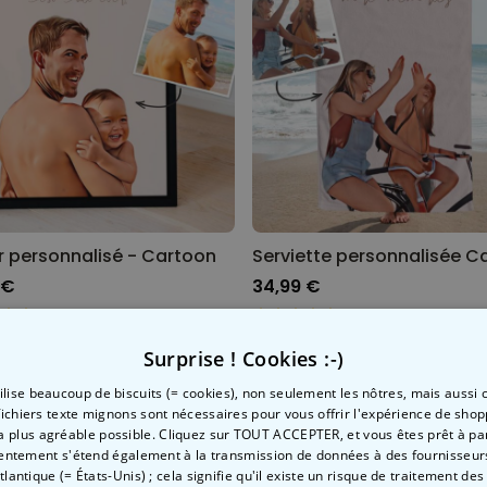
r personnalisé - Cartoon
 €
34,99 €
Surprise ! Cookies :-)
tilise beaucoup de biscuits (= cookies), non seulement les nôtres, mais aussi c
fichiers texte mignons sont nécessaires pour vous offrir l'expérience de shop
la plus agréable possible. Cliquez sur TOUT ACCEPTER, et vous êtes prêt à part
entement s'étend également à la transmission de données à des fournisseurs
Atlantique (= États-Unis) ; cela signifie qu'il existe un risque de traitement de