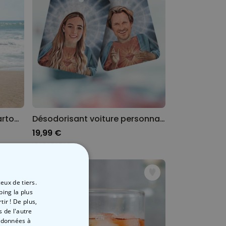
Serviette personnalisée Cartoon
Désodorisant voiture personnalisé avec auréole et visage - Lot de 2
19,99 €
eux de tiers.
ping la plus
ir ! De plus,
 de l'autre
s données à