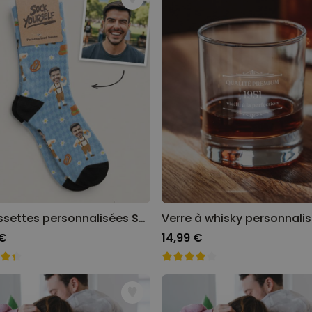
Chaussettes personnalisées
avec votre animal de
compagnie
plus de
14.000
exemplaires
19,99 €
vendus
Personnalisable
Serviette personnalisée
Maritime avec texte
plus de 1.900
exemplaires
34,99 €
vendus
Personnalisable
Tablier de cuisine
personnalisé Édition limitée
plus de 2.400
Chaussettes personnalisées Spécial Oktoberfest
exemplaires
29,99 €
vendus
 €
14,99 €