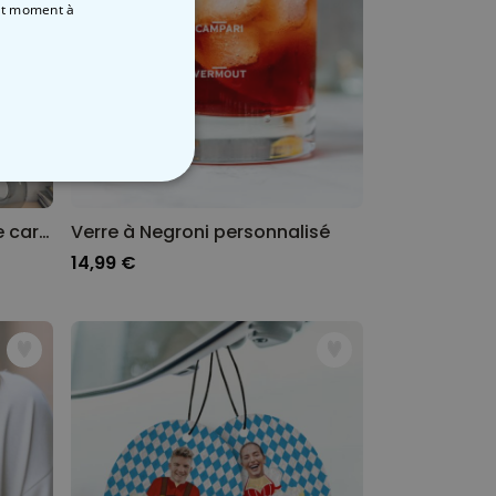
out moment
à
NON CLASSÉ
Poster personnalisé famille cartoon – illustration
Verre à Negroni personnalisé
14,99 €